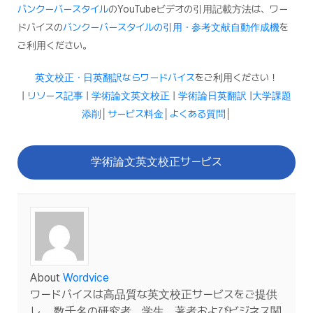
バンクーバースタイル
のYouTubeビデオの引用記載方法は、ワー
ドバイスの
バンクーバースタイルの引用・参考文献自動作成機
を
ご利用ください。
英文校正・日英翻訳ならワードバイス
をご利用ください！
|
リソース記事
|
学術論文英文校正
|
学術論日英翻訳
|
大学課題
添削
│
サービス料金
│
よくある質問
│
学術論文英文校正サービス
About
Wordvice
ワードバイスは高品質な英文校正サービスをご提供
し、 数千名の研究者、学生、著者およびビジネス関