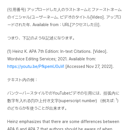
(引用番号) アップロードした人のラストネームとファーストネーム
のイニシャル/ユーザーネーム. ビデオのタイトル[Video]. アップロ
ードされた年. Available from：URL[アクセスした日].
つまり、下記のような記述になります。
(1) Heinz K.
APA 7th Edition: In-text Citations.
[Video].
Wordvice Editing Services; 2021. Available from:
https://youtu.be/PfkpemU0uVI
[Accessed Nov 27, 2022].
テキスト内の例：
バンクーバースタイルでのYouTubeビデオの引用には、括弧内に
1
数字を入れる(1)か上付き文字(superscript number) （例えば:
）
のどちらかを使うことが出来ます。
Heinz emphasizes that there are some differences between
APA 6 and APA 7 that authors should be aware of when