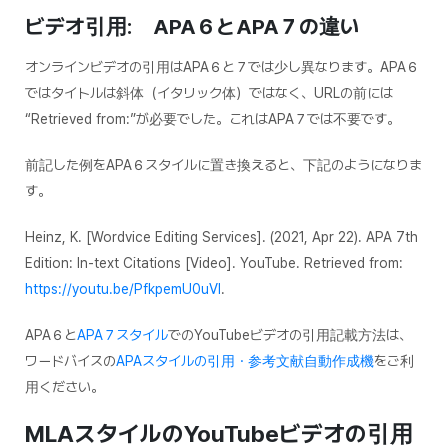
ビデオ引用: APA６とAPA７の違い
オンラインビデオの引用はAPA６と７では少し異なります。APA６
ではタイトルは斜体（イタリック体）ではなく、URLの前には
“Retrieved from:”が必要でした。これはAPA７では不要です。
前記した例をAPA６スタイルに置き換えると、下記のようになりま
す。
Heinz, K. [Wordvice Editing Services]. (2021, Apr 22).
APA 7th
Edition: In-text Citations [Video]. YouTube. Retrieved from:
https://youtu.be/PfkpemU0uVI
.
APA６と
APA７スタイル
でのYouTubeビデオの引用記載方法は、
ワードバイスの
APAスタイルの引用・参考文献自動作成機
をご利
用ください。
MLAスタイルのYouTubeビデオの引用