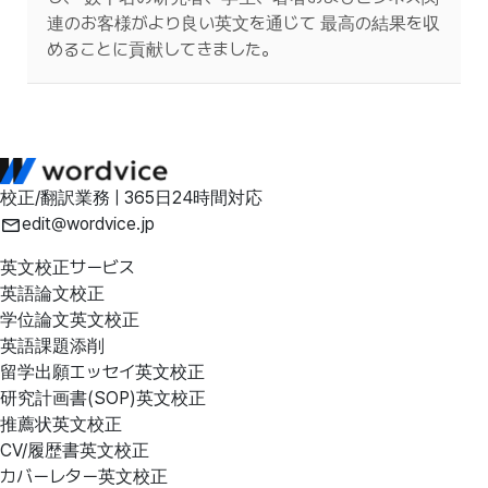
連のお客様がより良い英文を通じて 最高の結果を収
めることに貢献してきました。
校正/翻訳業務 | 365日24時間対応
edit@wordvice.jp
英文校正サービス
英語論文校正
学位論文英文校正
英語課題添削
留学出願エッセイ英文校正
研究計画書(SOP)英文校正
推薦状英文校正
CV/履歴書英文校正
カバーレター英文校正