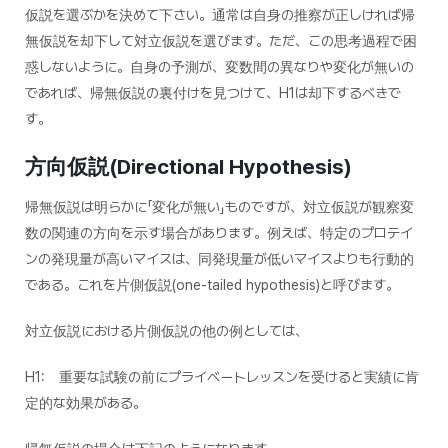
仮説を選ぶかを決めて下さい。通常は自身の推察が正しければ帰
無仮説を却下して対立仮説を選びます。ただ、この思考過程で困
惑しないように。自身の予測が、変数間の異なりや変化が無いの
であれば、帰無仮説の裏付けを見つけて、H1は却下するべきで
す。
方向仮説(Directional Hypothesis)
帰無仮説は明らかに「変化が無い」ものですが、対立仮説が観察変
数の関連の方向を示す場合があります。例えば、特定のプロテイ
ンの発現量が高いマイスは、同発現量が低いマイスよりも行動的
である。これを片側仮説(
one-tailed
hypothesis)と呼びます。
対立仮説における片側仮説の他の例としては、
H1:
重要な試験の前にプライベートレッスンを受けると実績に肯
定的な効果がある。