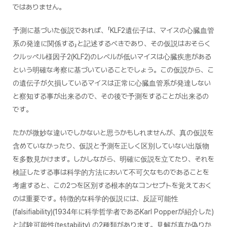
ではありません。
予測に基づいた仮説であれば、「KLF2遺伝子は、マイスの心臓血管
系の発達に関係する」と記述するべきであり、その仮説はおそらく
クルッペル様因子2(KLF2)のレベルが低いマイスは心臓疾患がある
という明確な考察に基づいていることでしょう。この仮説から、こ
の遺伝子が欠損しているマイスは正常に心臓血管系が発達しない
と察知する事が出来るので、その後で予測をすることが出来るの
です。
たかが微妙な違いでしかないと思うかもしれませんが、真の仮説を
含めていなかったり、仮説と予測を正しく区別していない出版物
を多数見かけます。しかしながら、明確に仮説を立てたり、それを
検証したする事は科学的方法において不可欠なものであることを
考慮すると、この2つを区別する根本的なコンセプトを覚えておく
のは重要です。特徴的な科学的仮説には、反証可能性
(falsifiability)(1934年に科学哲学者であるKarl Popperが紹介した)
と試験可能性(testability) の2種類があります。見解が真か偽りか