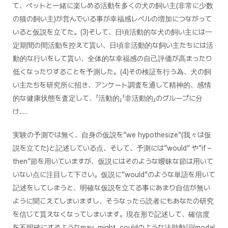
て、ペットと一緒に楽しめる活動を多くの犬の飼い主(非常に少数
の猫の飼い主)が営んでいる事が幸福感レベルの増加につながって
いると仮説を立てた。(3)そして、日頃活動的な犬の飼い主には一
定期間の間活動を控えて貰い、日頃非活動的な飼い主たちには活
動的な行いをして貰い、全体的な幸福感の自己評価が高まったり
低くなったりすることを予測した。(4)その検証を行う為、犬の飼
い主たちを研究所に招き、アンケート調査を通して精神的、感情
的な健康状態を査定して、「活動的」「非活動的」のグループに分
け….
実験の予測では無く、自身の仮説を”we hypothesize”(我々は仮
説を立てた)と記述している点、そして、予測には”would” や”if –
then”節を用いていますが、仮説にはそのような曖昧な節は用いて
いない点に注目して下さい。仮説に”would”のような単語を用いて
記述をしてしまうと、明確な仮説を立てる事にあまり自信が無い
ように聞こえてしまいますし、そうなったら読者にもあなたの研究
を信じて貰えなくなってしまいます。現在形で記述して、確信度
を不明確にするようなmay, might, couldのような法助動詞(modal