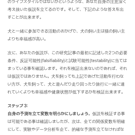
のライフスタイルではないかというような、あなた自身の注意深く
考え抜いた仮説を立てるのです。そして、下記のような答えを出
すことが出来ます。
犬と一緒に参加できる活動のおかげで、犬の飼い主は猫の飼い主
よりも幸福感が高い。
次に、あなたの仮説が、この研究記事の最初に記述した2つの必要
条件、反証可能性(falsifiability)と試験可能性(testability)に当ては
まっている事を確認します。それを検証出来ないのであれば、それ
は仮説ではありません。犬を飼っても上記であげた活動を行わな
い方が、犬を飼って、犬と遊んだり走り回ったり旅行に一緒に連
れていくよりも幸福感や健康状態が低下するかを検証出来ます。
ステップ 3:
自身の予測を立て変数を明らかにしましょう
。仮説を検証する事
は可能である事は確認しましたが、次は、全ての関係変数を明確
にして、実験やデータ分析を企て、的確な予測を立てなければな