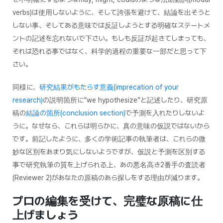
verbs)は使用しないように、そして誇張を避けて、結論を出そうと
しない事、そしてある意味では反証しようとする明確なステートメ
ントの記述を忘れないで下さい。もしも反証が起きてしまっても、
それは恐れる事ではなく、科学的過程の重要な一部だと思って下
さい。
同様に、
研究結果がもたらす意義(imprecation of your
research)
の説明箇所に”we hypothesize”と記述したり、研究原
稿の
結論の箇所(conclusion section)
で予測を入れたりしないよ
うに。なぜなら、これらは明らかに、真の意味の仮説ではないから
です。前記したように、多くの学術記事の執筆者は、これらの微
妙な区別をあまり気にしないようですが、仮説と予測を区別する
事で研究執筆の質を上げられる上、あの悪名高き2番手の査読者
(Reviewer 2)があなたの原稿のあら探しをする理由が減ります。
プロの編集を受けて、完璧な原稿に仕
上げましょう