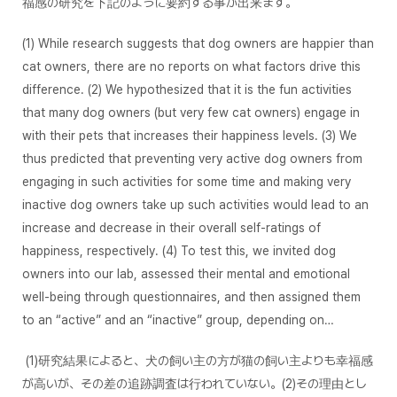
福感の研究を下記のように要約する事が出来ます。
(1) While
research suggests
that dog owners are happier than
cat owners, there are no reports on what factors drive this
difference. (2) We
hypothesized
that it is the fun activities
that many dog owners (but very few cat owners) engage in
with their pets that increases their happiness levels. (3) We
thus
predicted
that preventing very active dog owners from
engaging in such activities for some time and making very
inactive dog owners take up such activities would lead to an
increase and decrease in their overall self-ratings of
happiness, respectively. (4) To
test
this, we invited dog
owners into our lab, assessed their mental and emotional
well-being through questionnaires, and then assigned them
to an “active” and an “inactive” group, depending on…
(1)研究結果によると、犬の飼い主の方が猫の飼い主よりも幸福感
が高いが、その差の追跡調査は行われていない。(2)その理由とし