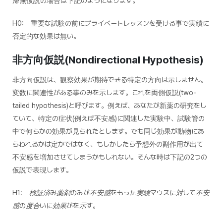
帰無仮説の場合は下記のようになります。
H0:
重要な試験の前にプライベートレッスンを受ける事で実績に
否定的な効果は無い。
非方向仮説(Nondirectional Hypothesis)
非方向仮説は、観察効果が期待できる特定の方向は示しません。
変数に関連性がある事のみを示します。これを両側仮説(
two-
tailed
hypothesis)と呼びます。例えば、あなたが新薬の研究をし
ていて、特定の症状(例えば不安感)に関連した実験中、試験管の
中で何らかの効果が見られたとします。でも同じ効果が動物にあ
らわれるかは定かではなく、もしかしたら予想外の副作用が出て
不安感を増加させてしまうかもしれない。そんな時は下記の2つの
仮説で表現します。
H1: 検証済み薬剤のみが不安感をもった実験マウスに対して不安
感の度合いに効果がを示す。