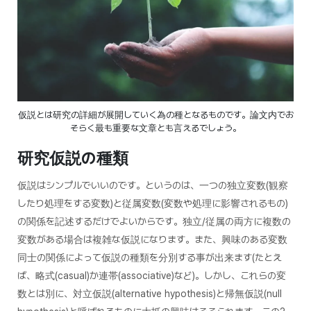
仮説とは研究の詳細が展開していく為の種となるものです。論文内でお
そらく最も重要な文章とも言えるでしょう。
研究仮説の種類
仮説はシンプルでいいのです。というのは、一つの独立変数(観察
したり処理をする変数)と従属変数(変数や処理に影響されるもの)
の関係を記述するだけでよいからです。独立/従属の両方に複数の
変数がある場合は複雑な仮説になります。また、興味のある変数
同士の関係によって仮説の種類を分別する事が出来ます(たとえ
ば、略式(casual)か連帯(associative)など)。しかし、これらの変
数とは別に、対立仮説(alternative hypothesis)と帰無仮説(null