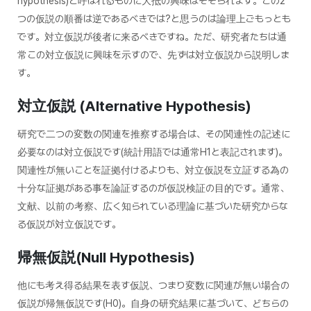
hypothesis)と呼ばれるものに大抵の興味はそそられます。この2
つの仮説の順番は逆であるべきでは?と思うのは論理上ごもっとも
です。対立仮説が後者に来るべきですね。ただ、研究者たちは通
常この対立仮説に興味を示すので、先ずは対立仮説から説明しま
す。
対立仮説 (Alternative Hypothesis)
研究で二つの変数の関連を推察する場合は、その関連性の記述に
必要なのは対立仮説です(統計用語では通常
H1
と表記されます)。
関連性が無いことを証拠付けるよりも、対立仮説を立証する為の
十分な証拠がある事を論証するのが仮説検証の目的です。通常、
文献、以前の考察、広く知られている理論に基づいた研究からな
る仮説が対立仮説です。
帰無仮説(Null Hypothesis)
他にも考え得る結果を表す仮説、つまり変数に関連が無い場合の
仮説が帰無仮説です(
H0
)。自身の研究結果に基づいて、どちらの