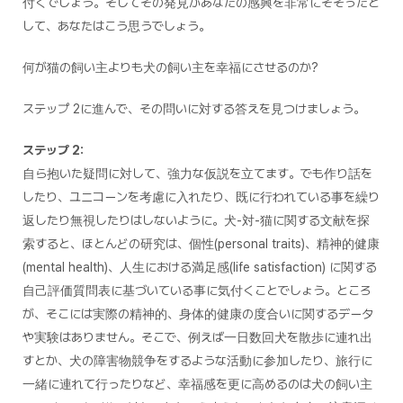
付くでしょう。そしてその発見があなたの感興を非常にそそったと
して、あなたはこう思うでしょう。
何が猫の飼い主よりも犬の飼い主を幸福にさせるのか?
ステップ 2に進んで、その問いに対する答えを見つけましょう。
ステップ 2:
自ら抱いた疑問に対して、強力な仮説を立てます。でも作り話を
したり、ユニコーンを考慮に入れたり、既に行われている事を繰り
返したり無視したりはしないように。犬-対-猫に関する文献を探
索すると、ほとんどの研究は、個性(personal traits)、精神的健康
(mental health)、人生における満足感(life satisfaction) に関する
自己評価質問表に基づいている事に気付くことでしょう。ところ
が、そこには実際の精神的、身体的健康の度合いに関するデータ
や実験はありません。そこで、例えば一日数回犬を散歩に連れ出
すとか、犬の障害物競争をするような活動に参加したり、旅行に
一緒に連れて行ったりなど、幸福感を更に高めるのは犬の飼い主