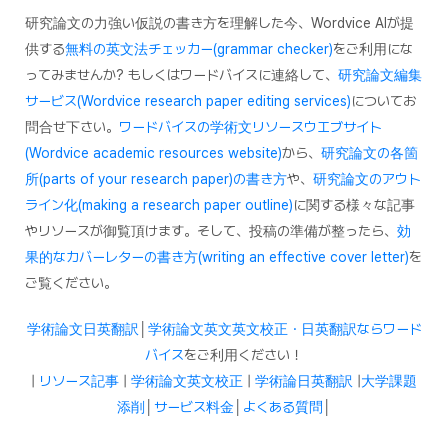
研究論文の力強い仮説の書き方を理解した今、Wordvice AIが提
供する
無料の英文法チェッカー(grammar checker)
をご利用にな
ってみませんか? もしくはワードバイスに連絡して、
研究論文編集
サービス(Wordvice research paper editing services)
についてお
問合せ下さい。
ワードバイスの学術文リソースウエブサイト
(Wordvice academic resources website)
から、
研究論文の各箇
所(parts of your research paper)の書き方
や、
研究論文のアウト
ライン化(making a research paper outline)
に関する様々な記事
やリソースが御覧頂けます。そして、投稿の準備が整ったら、
効
果的なカバーレターの書き方(writing an effective cover letter)
を
ご覧ください。
学術論文日英翻訳
│
学術論文英文
英文校正・日英翻訳ならワード
バイス
をご利用ください！
|
リソース記事
|
学術論文英文校正
|
学術論日英翻訳
|
大学課題
添削
│
サービス料金
│
よくある質問
│