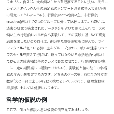
りません。例えば、犬の飼い主たちを観察することに決め、彼らに
ライフスタイルや人生の満足感のアンケート調査に答えて貰い(他
の研究もそうしたように)、行動的(
active
)飼い主、非行動的
(
inactive
)飼い主の2つのグループに分けて比較します。あるいは、
過去の研究で摘出されたデータや分析よりも更に上を行き、犬の
飼い主の行動的レベルを自ら実験して、その実験に基づいて研究
結果を出したいのであれば、飼い主たちを研究所に呼んで、ライ
フスタイルが似ている飼い主をグループ分けし、彼らの通常のライ
フスタイルを変えて(例えば、座ってばかりいる非活動的な飼い主
たちを犬の障害物競争のクラスに参加させたり、行動的な飼い主
には一定の期間楽しい活動をさせない)、実験前と後の彼らの幸福
感の度合いを査定するのです。どちらのケースも、あなたの独立変
数は「犬と一緒に楽しい行動に携わるレベル」であり、従属変数は
幸福感
、もしくは
健康
になります。
科学的仮説の例
ここで、優れた仮説と悪い仮説の例を見てみましょう。