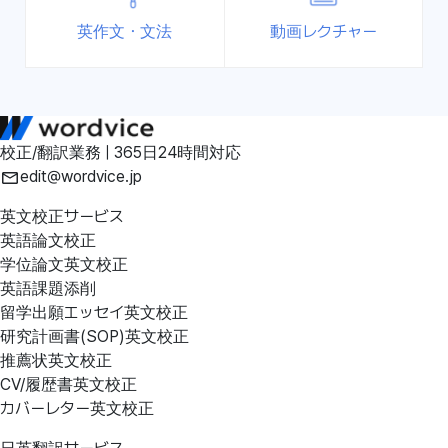
英作文・文法
動画レクチャー
校正/翻訳業務 | 365日24時間対応
edit@wordvice.jp
英文校正サービス
英語論文校正
学位論文英文校正
英語課題添削
留学出願エッセイ英文校正
研究計画書(SOP)英文校正
推薦状英文校正
CV/履歴書英文校正
カバーレター英文校正