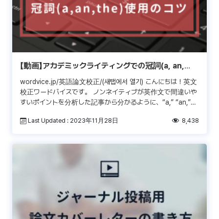
【動画】アカデミックライティングでの冠詞(a, an,
the)の使い方
wordvice.jp/英語論文校正/(새탭에서 열기) こんにちは！英文
校正ワードバイスです。 ノンネイティブが英作文で間違いや
すいポイントを分析した記事から分かるように、“a,” “an,”
,“the”のような冠詞 […]
Last Updated : 2023年11月28日
8,438