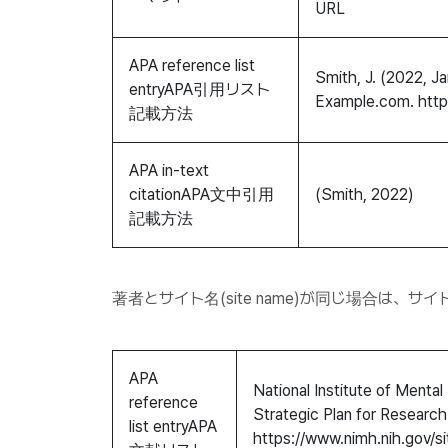
URL
APA reference list
Smith, J. (2022, Ja
entryAPA引用リスト
Example.com
.
http
記載方法
APA in-text
citationAPA文中引用
(Smith, 2022)
記載方法
著者とサイト名(site name)が同じ場合は、
APA
National Institute of Mental
reference
Strategic Plan for Research
list entryAPA
https://www.nimh.nih.gov/si