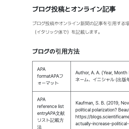
ブログ投稿とオンライン記事
ブログ投稿やオンライン新聞の記事を引用する場
（イタリック体で）を記載します。
ブログの引用方法
APA
Author, A. A. (Year, Month 
formatAPAフ
ネーム、イニシャル (出版
ォーマット
APA
Kaufman, S. B. (2019, Nov
reference list
political polarization?
Beaut
entryAPA文献
https://blogs.scientifica
リスト記載方
actually-increase-political-
法