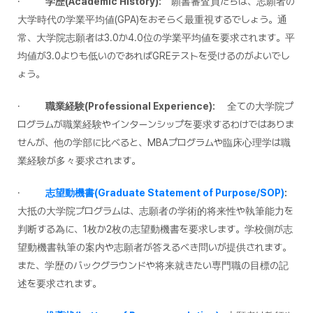
·
学歴
(Academic History):
願書審査員たちは、志願者の
大学時代の学業平均値(GPA)をおそらく最重視するでしょう。通
常、大学院志願者は3.0か4.0位の学業平均値を要求されます。平
均値が3.0よりも低いのであればGREテストを受けるのがよいでし
ょう。
·
職業経験
(Professional Experience):
全ての大学院プ
ログラムが職業経験やインターンシップを要求するわけではありま
せんが、他の学部に比べると、MBAプログラムや臨床心理学は職
業経験が多々要求されます。
·
志望動機書(Graduate Statement of Purpose/SOP)
:
大抵の大学院プログラムは、志願者の学術的将来性や執筆能力を
判断する為に、1枚か2枚の志望動機書を要求します。学校側が志
望動機書執筆の案内や志願者が答えるべき問いが提供されます。
また、学歴のバックグラウンドや将来就きたい専門職の目標の記
述を要求されます。