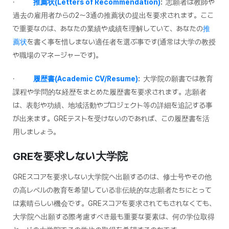
·
推薦状(Letters of Recommendation)
:
志願者は教師や
過去の雇用者からの2～3通の推薦状の提出を要求されます。ここ
で重要なのは、あなたの業績や成績を理解していて、あなたの
推
薦状
を書く事を惜しまない適任者を選ぶ事です(通常は大学の教授
や職場のマネージャーです)。
·
履歴書(Academic CV/Resume)
:
大学院の願書では教育
課程や学問的な経歴をまとめた履歴書を要求されます。志願者
は、表彰や功績、地域活動やプロジェクト等の詳細を追記する事
が出来ます。GREテストを受けないのであれば、この履歴書を活
用しましょう。
GRE
を要求しない大学院
GREスコアを要求しない大学院へ出願するのは、修士号やその他
の高レベルの教育を希望している非伝統的な志願者たちにとって
は素晴らしい機会です。GREスコアを要求されてもされなくても、
大学院へ出願する際考慮すべき最も重要な要素は、何の学位取得