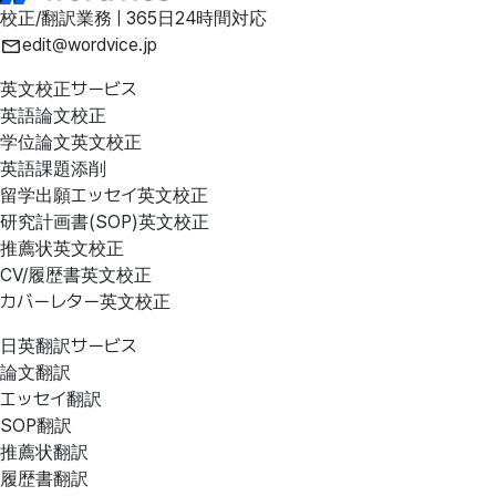
校正/翻訳業務 | 365日24時間対応
edit@wordvice.jp
英文校正サービス
英語論文校正
学位論文英文校正
英語課題添削
留学出願エッセイ英文校正
研究計画書(SOP)英文校正
推薦状英文校正
CV/履歴書英文校正
カバーレター英文校正
日英翻訳サービス
論文翻訳
エッセイ翻訳
SOP翻訳
推薦状翻訳
履歴書翻訳