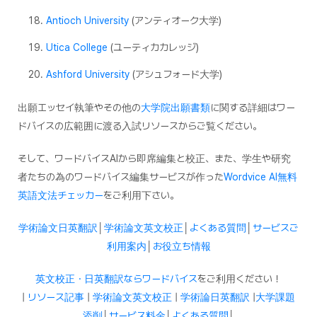
Antioch University
(アンティオーク大学)
Utica College
(ユーティカカレッジ)
Ashford University
(アシュフォード大学)
出願エッセイ執筆やその他の
大学院出願書類
に関する詳細はワー
ドバイスの広範囲に渡る入試リソースからご覧ください。
そして、ワードバイスAIから即席編集と校正、また、学生や研究
者たちの為のワードバイス編集サービスが作った
Wordvice AI無料
英語文法チェッカー
をご利用下さい。
学術論文日英翻訳
│
学術論文英文校正
│
よくある質問
│
サービスご
利用案内
│
お役立ち情報
英文校正・日英翻訳ならワードバイス
をご利用ください！
|
リソース記事
|
学術論文英文校正
|
学術論日英翻訳
|
大学課題
添削
│
サービス料金
│
よくある質問
│