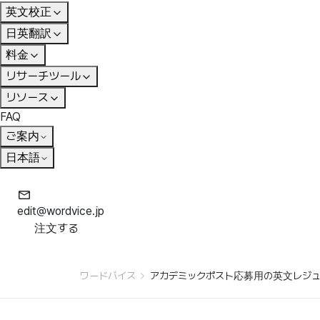
英文校正
日英翻訳
料金
リサーチツール
リソース
FAQ
ご案内
日本語
edit@wordvice.jp
注文する
ワードバイス
アカデミックポスト応募用の英文レジュメ