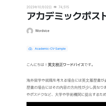
2023年10月02日
74,515
アカデミックポス
Wordvice
Academic-CV-Sample
こんにちは！
英文校正ワードバイス
です。
海外留学や就職を考える場合には英文履歴書が
歴書の場合にはその内容の方向性が少し異なり
やポスドクなど、大学や学術機関に提出するため