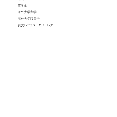
奨学金
海外大学留学
海外大学院留学
英文レジュメ・カバーレター
74,515