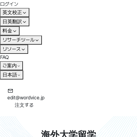
ログイン
英文校正
日英翻訳
料金
リサーチツール
リソース
FAQ
ご案内
日本語
edit@wordvice.jp
注文する
海外大学留学