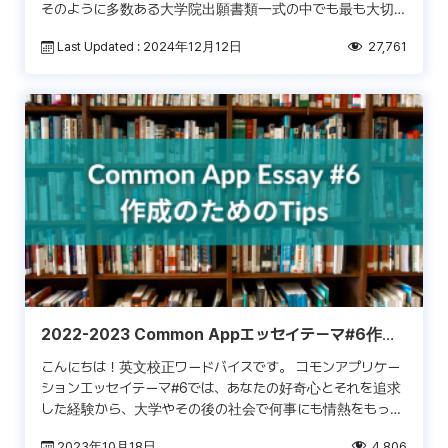
そのように多数ある大学院出願書類一式の中でも最も大切な
出願書類が、大学によってstatemen […]
Last Updated : 2024年12月12日
27,761
2022-2023 Common Appエッセイテーマ#6作成
のためのTips
こんにちは！英文校正ワードバイスです。 コモンアプリケー
ションエッセイテーマ#6では、あなたの好奇心とそれを追求
した経験から、大学やその後の社会で何事にも情熱をもって
取り組める素質を持っていることをアピールできます。好き
2023年10月18日
4,806