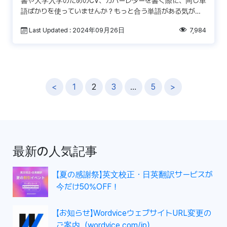
書や大学入学のためのCV、カバーレターを書く際に、同じ単
語ばかりを使っていませんか？もっと合う単語がある気がす
るのに、どんな単語を使うべきなのか悩んでしまいませんか
Last Updated : 2024年09月26日
7,984
[…]
投
<
1
2
3
…
5
>
稿
ナ
ビ
ゲ
最新の人気記事
ー
シ
【夏の感謝祭】英文校正・日英翻訳サービスが
ョ
今だけ50%OFF！
ン
【お知らせ】WordviceウェブサイトURL変更の
ご案内（wordvice.com/jp）