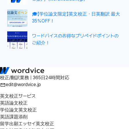
🎓【学位論文限定】英文校正・日英翻訳 最大
35％OFF！
ワードバイスのお得なプリペイドポイントの
ご紹介！
校正/翻訳業務 | 365日24時間対応
edit@wordvice.jp
英文校正サービス
英語論文校正
学位論文英文校正
英語課題添削
留学出願エッセイ英文校正