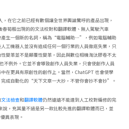
機器人，在它之前已經有數個讓全世界輿論驚呼的產品出現，
雨後春筍般出現的的文法校對和翻譯軟體、無人駕駛汽車
會產生一個新的名詞，稱為“電腦輔助…”，例如電腦輔助
些人工機器人並沒有造成任何一個行業的人員徹底失業，只
助性變革並不是顛覆性變革，因此與數位相機淘汰膠卷不太
工具，也不例外。它並不會導致創作人員失業，只會使創作人員
在更具有原創性的創作上。當然，ChatGPT 也會使學
，完成自動化的“天下文章一大抄，不管你會抄不會抄”。
的
文法檢查
和
翻譯軟體
仍然遠遠不能達到人工校對編修的完
工作來說，充其量不過是另一款比較先進的翻譯軟體而已，並
的優異表現。