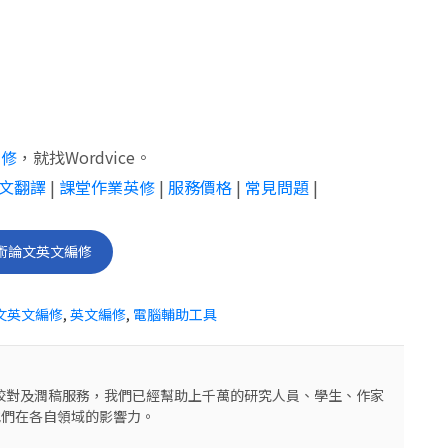
編修
，就找Wordvice。
文翻譯
|
課堂作業英修
|
服務價格
|
常見問題
|
術論文英文編修
文英文編修
,
英文編修
,
電腦輔助工具
編修校對及潤稿服務，我們已經幫助上千萬的研究人員、學生、作家
他們在各自領域的影響力。