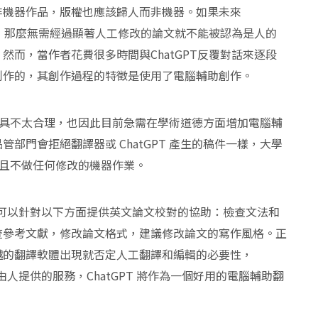
非機器作品，版權也應該歸人而非機器。如果未來
熟，那麼無需經過顯著人工修改的論文就不能被認為是人的
而，當作者花費很多時間與ChatGPT反覆對話來逐段
創作的，其創作過程的特徵是使用了電腦輔助創作。
創作工具不太合理，也因此目前急需在學術道德方面增加電腦輔
部門會拒絕翻譯器或 ChatGPT 產生的稿件一樣，大學
完成且不做任何修改的機器作業。
T 可以針對以下方面提供英文論文校對的協助：檢查文法和
查參考文獻，修改論文格式，建議修改論文的寫作風格。正
越的翻譯軟體出現就否定人工翻譯和編輯的必要性，
由人提供的服務，ChatGPT 將作為一個好用的電腦輔助翻