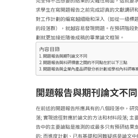
完全得不出想要的結果的災難性局面，這就要
求學生在寫開題報告之前完成認真的文獻調研
對工作計劃的編寫越細緻和深入（如從一級標
的段落群），就越容易發現問題。在預研階段
劃就更加接近隨後成稿的畢業論文框架。
內容目錄
開題報告與期刊論文不同
開題報告與科研標書之間的不同點在於以下三點
開題報告與企業內產品研發分析計劃或學校內科研專
開題報告與期刊論文不同
在前述的開題報告所應具有的八個段落中，研
落; 實現途徑對應於論文的方法和材料段落; 
告中的主要論點是推測的或最多只有預研結果
的; 而進度計劃、已有基礎和困難疑惑是論文