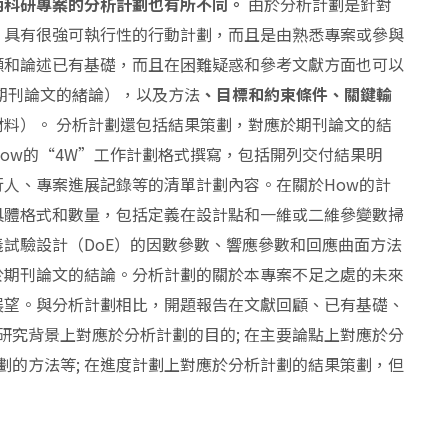
內科研專案的分析計劃也有所不同。
由於分析計劃是針對
、具有很強可執行性的行動計劃，而且是由熟悉專案或參與
顧和論述已有基礎，而且在困難疑惑和參考文獻方面也可以
期刊論文的緒論），以及方法
、目標和約束條件、關鍵輸
料）。 分析計劃還包括結果策劃，對應於期刊論文的結
、How的“4W”工作計劃格式撰寫，包括開列交付結果明
人、專案進展記錄等的清單計劃內容。在關於How的計
具體格式和數量，包括定義在設計點和一維或二維參變數掃
試驗設計（DoE）的因數參數、響應參數和回應曲面方法
於期刊論文的結論。分析計劃的關於本專案不足之處的未來
展望。與分析計劃相比，開題報告在文獻回顧、已有基礎、
研究背景上對應於分析計劃的目的; 在主要論點上對應於分
劃的方法等; 在進度計劃上對應於分析計劃的結果策劃，但