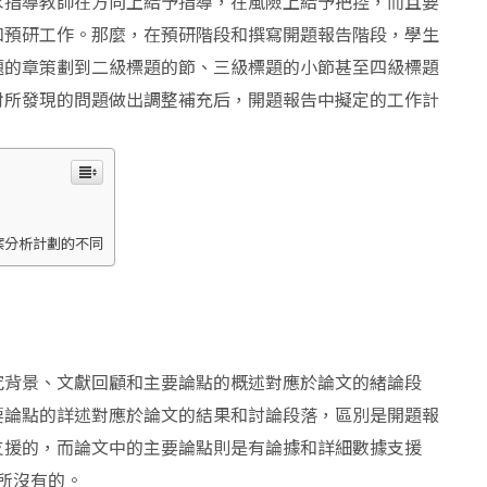
求指導教師在方向上給予指導，在風險上給予把控，而且要
和預研工作。那麼，在預研階段和撰寫開題報告階段，學生
題的章策劃到二級標題的節、三級標題的小節甚至四級標題
對所發現的問題做出調整補充后，開題報告中擬定的工作計
案分析計劃的不同
究背景、文獻回顧和主要論點的概述對應於論文的緒論段
主要論點的詳述對應於論文的結果和討論段落，區別是開題報
支援的，而論文中的主要論點則是有論據和詳細數據支援
中所沒有的。