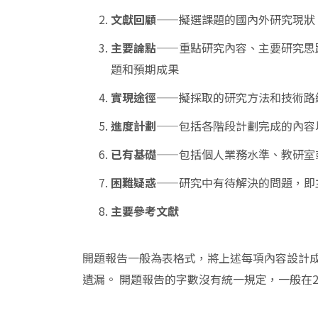
文獻回顧
——擬選課題的國內外研究現狀
主要論點
——重點研究內容、主要研究思
題和預期成果
實現途徑
——擬採取的研究方法和技術路
進度計劃
——包括各階段計劃完成的內容
已有基礎
——包括個人業務水準、教研室
困難疑惑
——研究中有待解決的問題，即
主要參考文獻
開題報告一般為表格式，將上述每項內容設計
遺漏。 開題報告的字數沒有統一規定，一般在2,0