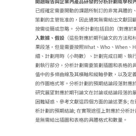
開題報告與企業內產品研發的分析計劃或學校
已經確定需要開動的課題所制訂的非常具體的
策劃的主管批准的，因此通常無需給出文獻回
按需從簡或忽略。 分析計劃包括目的（對應於
入數據、假設
（這些對應於期刊論文的方法和材
果段落，但是需要按照What、Who、When
細、計劃用時（小時數）、計劃完成日期、執行
劃執行部分，分析計劃需要策劃插圖和表格的
值中的多條曲線及其橫軸和縱軸參數，以及定義
的作圖格式等。分析計劃的預期結論段落對應
研究展望對應於期刊論文在討論或結論段落的
困難疑惑、參考文獻這四個方面的論述更多; 在
析計劃的預期結論; 在實現途徑上對應於分析計
是無需給出插圖和表格的具體格式和數量。