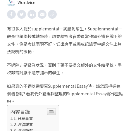
Wordvice
有很多人對於supplemental一詞感到陌生，Supplenmental一
般是申請學校或轉學時，想要給招考官委員當作額外補充說明的
文件，像是考試表現不好、低出席率或懲戒記錄等申請文件上無
法說明的事情。
不過除非是緊急狀況，否則千萬不要提交額外的文件給學校，學
校非常討厭不遵守指示的學生。
如果真的不得以需要寫Supplemental Essay時，該怎麼把握這
個機會呢? 看我們外籍編輯整理的Supplemental Essay寫作重點
吧。
內容目錄
1. 只寫事實
2. 必須誠實
3. 必須簡潔