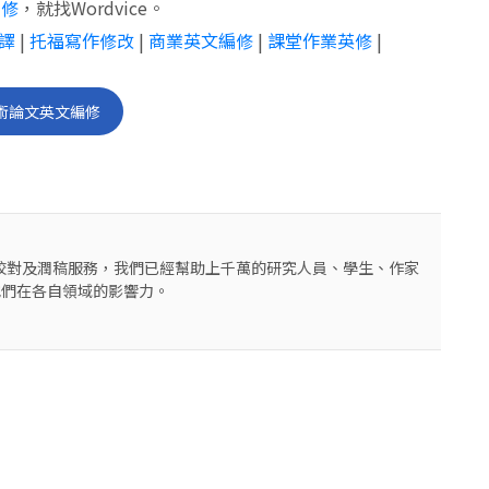
編修
，就找Wordvice。
譯
|
托福寫作修改
|
商業英文編修
|
課堂作業英修
|
術論文英文編修
編修校對及潤稿服務，我們已經幫助上千萬的研究人員、學生、作家
他們在各自領域的影響力。