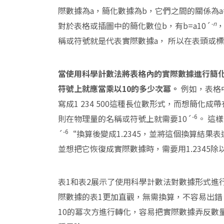
際數據為a，簡化數據為b，它們之間的關係為a=
-n
對於表格或插圖中的簡化數位b，有b=a10´
稱或符號就是代表實際數據a， 所以在表頭或標
當使用科學計數法將表格內的實際數據進行簡
符號上就應當乘以
10
的多少次冪。
例如，表格
寫成1 234 500這種長位數形式，而想簡化成
-6
則在物理量的名稱或符號上就需要10´
。 這樣
-6
´
“換算後變成1.2345，並將這個換算結果表
並想把它恢復成實際數據時，需要用1.2345除以
表1和表2展示了使用科學計數法對數據形式進
際數據的表1更加直觀，無需換算，不容易出錯
10的冪次方進行轉化，容易把實際數據弄反數量