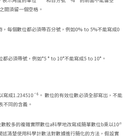
，表示角度的單位””和百分號”%”的前面不能留空
字之間須留一個空格。
，每個數位都必須帶百分號，例如0% to 5%不能寫成0
號，例如°5 ° to 10°不能寫成5 to 10°。
6
成1.234510´
。 數位的有效位數必須全部寫出，不能
代表不同的含義。
n
數較多的複雜實際數位a科學地改寫成簡單數位b乘以10
闡述清楚使用科學計數法對數據進行簡化的方法，假設實