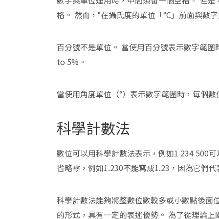
數字與單位連用時，中間須留一個空格。 但是
格。 然而，°在攝氏度的單位「°C」前面與數
百分號不是單位。 當使用百分號表示數字範圍時
to 5%。
當使用角度單位（°）表示數字範圍時，每個數位都必須帶
科學計數法
數位可以用科學計數法表示，例如1 234 500可以寫
省略零，例如1.230不能寫成1.23，因為它們
科學計數法能夠將整數位數較多或小數點後面位
的形式，具有一定的表述優勢。 為了從理論上