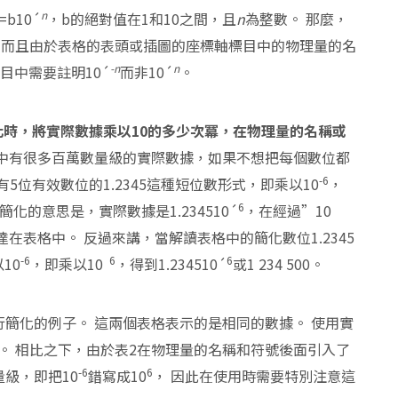
n
b10´
，b的絕對值在1和10之間，且
n
為整數。 那麼，
，而且由於表格的表頭或插圖的座標軸標目中的物理量的名
-n
n
目中需要註明10´
而非10´
。
化時，將實際數據乘以
10
的多少次冪，在物理量的名稱或
中有很多百萬數量級的實際數據，如果不想把每個數位都
-6
帶有5位有效數位的1.2345這種短位數形式，即乘以10
，
6
簡化的意思是，實際數據是1.234510´
，在經過”10
達在表格中。 反過來講，當解讀表格中的簡化數位1.2345
-6
6
6
10
，即乘以10
，得到1.234510´
或1 234 500。
行簡化的例子。 這兩個表格表示的是相同的數據。 使用實
。 相比之下，由於表2在物理量的名稱和符號後面引入了
-6
6
級，即把10
錯寫成10
， 因此在使用時需要特別注意這