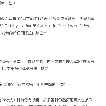
稍大一些。
必須將100以下的阿拉伯數位改為英文數詞。 對於100
或”Totally”之類的英文詞。 在句子中，1位數（1至9）
）則傾向於使用阿拉伯數位。
的情形，應當從小數點開始，向左或向右按照每3位數位分
用英文千分位逗號分隔，例如
.5。 多位數字必須在一行內寫完，不能中間斷開換行。
開的做法，目前仍有歧義，許多書刊仍然使用英文逗號作