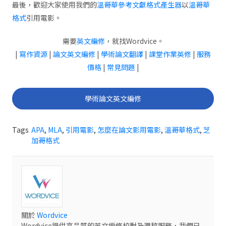
最後，歡迎大家使用我們的
溫哥華參考文獻格式產生器
以
溫哥華
格式
引用電影。
需要
英文編修
，就找Wordvice。
|
寫作資源
|
論文英文編修
|
學術論文翻譯
|
課堂作業英修
|
服務
價格
|
常見問題
|
學術論文英文編修
Tags
APA
,
MLA
,
引用電影
,
怎麼在論文影用電影
,
溫哥華格式
,
芝
加哥格式
關於
Wordvice
Wordvice提供高品質的英文編修校對及潤稿服務，我們已