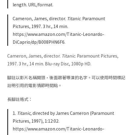
length. URL/format.
Cameron, James, director.
Titanic
. Paramount
Pictures, 1997. 3 hr., 14 min.
https://www.amazon.com/Titanic-Leonardo-
DiCaprio/dp/B008PHN6F6.
Cameron, James, director.
Titanic
. Paramount Pictures,
1997. 3 hr., 14 min. Blu-ray Disc, 1080p HD.
腳註以影片名稱開頭，後面跟著導演的名字。可以使用時間標記
註明引用的電影情節時間點。
長腳註格式：
1.
Titanic
, directed by James Cameron (Paramount
Pictures, 1997), 1:12:02.
https://www.amazon.com/Titanic-Leonardo-