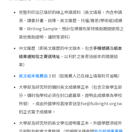
完整列印出已填好的線上申請資料（英文填寫，內含申請
表、讀書計畫、自傳、英文履歷、托福/雅思(學術組)成績
單、Writing Sample、預計在傅爾布萊特獎助期間使用之
其他獎助證明、護照等資料）
中文履歷（即英文履歷的中文版本，包含
手機號碼
及
紙本
結果通知信之寄送地址
，以利於之後寄送紙本的徵選結
果）
英文紙本推薦函
３封（如推薦人已在線上填寫則可省略）
大學部及研究所的彌封英文成績單正本（包含交換學生部
分。彌封指學校必須在封口處蓋章，證明此成績單為學校
所發），或由外國學校直接寄送至fse@fulbright.org.tw
的正式電子成績單。
大學部及研究所的英文學位證明書正本。外國學歷須經外
交部駐外館處文書驗證 （詳細辦法請參閱
外交部領事事務