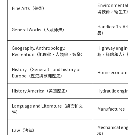
Environmental te
Fine Arts（美術）
境技術，衛生工程
Handicrafts. A
General Works（大眾傳媒）
品）
Geography. Anthropology.
Highway enginee
Recreation（地理學，人類學，娛樂）
程，道路和人行道
History （General） and history of
Home economi
Europe（歷史與歐洲歷史）
History America（美國歷史）
Hydraulic engi
Language and Literature（語言和文
Manufactures（
學）
Mechanical eng
Law（法律）
械）