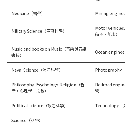
Medicine（醫學）
Mining enginee
Motor vehicles. 
Military Science（軍事科學）
航空，航太）
Music and books on Music（音樂與音樂
Ocean enginee
書籍）
Naval Science（海洋科學）
Photography（
Philosophy. Psychology. Religion（哲
Railroad engine
學，心理學，宗教）
營）
Political science（政治科學）
Technology （G
Science（科學）