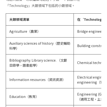
「Technology」大類領域下包括的小類領域。
大類領域清單
在
‘Technology
Agriculture（農業）
Bridge engine
Auxiliary sciences of history（歷史輔助
Building const
科學）
Bibliography. Library science. （文獻
Chemical tech
目錄學，圖書館學）
Electrical engineer
Information resources（資訊資源）
engineering
Engineering (Gene
Education（教育）
（通用工程，土木