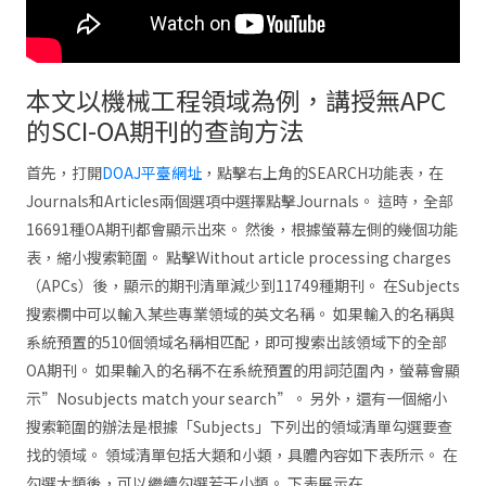
本文以機械工程領域為例，講授無APC
的SCI-OA期刊的查詢方法
首先，打開
DOAJ平臺網址
，點擊右上角的SEARCH功能表，在
Journals和Articles兩個選項中選擇點擊Journals。 這時，全部
16691種OA期刊都會顯示出來。 然後，根據螢幕左側的幾個功能
表，縮小搜索範圍。 點擊Without article processing charges
（APCs）後，顯示的期刊清單減少到11749種期刊。 在Subjects
搜索欄中可以輸入某些專業領域的英文名稱。 如果輸入的名稱與
系統預置的510個領域名稱相匹配，即可搜索出該領域下的全部
OA期刊。 如果輸入的名稱不在系統預置的用詞范圍內，螢幕會顯
示”Nosubjects match your search”。 另外，還有一個縮小
搜索範圍的辦法是根據「Subjects」下列出的領域清單勾選要查
找的領域。 領域清單包括大類和小類，具體內容如下表所示。 在
勾選大類後，可以繼續勾選若干小類。 下表展示在