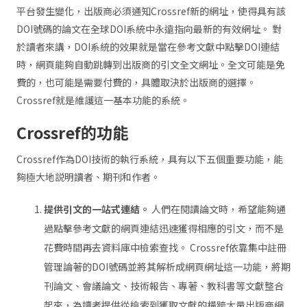
平台發生變化，出版商必須通知Crossref新的網址，使得具有該
DOI號碼的論文在全球DOI系統中永遠指向最新的有效網址。 對
於讀者來講，DOI系統的效果就是當在參考文獻中點擊DOI連結
時，網頁能夠自動跳轉到出版商的引文全文網址。全文可能是免
費的，也可能是需要付費的，具體取決於出版商的選擇。
Crossref就是維護這一基本功能的系統。
Crossref
的功能
Crossref作為DOI技術的執行系統，具有以下五個重要功能，能
夠極大地説明讀者、期刊和作者。
提供引文的一站式連結。
人們在閱讀論文時，希望能夠通
過點擊參考文獻的網頁連結迅速獲得相應的引文，而不是
花費時間再去資料庫中檢索查找。 Crossref依靠集中註冊
管理論著的DOI號碼並將其解析成網頁網址這一功能，將期
刊論文、會議論文、技術報告、專著、教科書等文獻整合
起來，為讀者提供從檢索到獲取文獻的橫跨大量出版商網