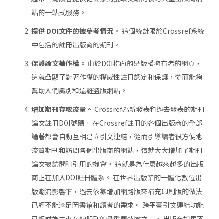
站的一站式服務。
提供 DOI文件的被參考情況。
這個統計限於Crossref系統
中包括的註冊出版商的期刊。
保護論文著作權。
由於DOI指向的是版權擁有者的網頁，
這就凸顯了對著作權的權威性註冊認定和保護，從而能夠
幫助人們識別和遠離盜版網站。
增加期刊存取流量。
Crossref為新發表和過去發表的期刊
論文註冊DOI號碼。 在Crossref註冊的各個出版商的全部
論著都會自動互相建立引文連結，從而引導讀者很方便地
流覽期刊和訪問各個出版商的網站，這就大大增加了期刊
論文被訪問和引用的機會。 這就是為什麼越來越多的出版
商正在加入DOI註冊體系。 在世界出版業的一體化數位出
版潮流影響下，過去依靠增加網路版來補充印刷版的做法
已經不能滿足圖書館和讀者的需求。 跨平臺引文連結功能
已經成為未來在線期刊的最重要特徵之一。 出版商如果不