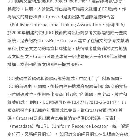
DOI的英文全稱是digital object identifier，通常譯為數位物件
標識符。目前，大多數期刊已經為每篇論文註冊了DOI號碼，作
為論文的身份標識。Crossref是由出版商國際連結聯合會
（Publisher International Linking Association，簡稱PILA）
於2000年創建的使用DOI技術的跨出版商參考文獻連結註冊查詢
系統，過去記為CrossRef。Crossref建立了在論文的參考文獻清
單和引文全文之間的跨資料庫連結，使得讀者能夠非常便捷地獲
取文獻全文。Crossref是全球第一家也是最大一家DOI代理註冊
機構，為期刊的論文DOI註冊提供服務。
DOI號碼由首碼碼和後綴兩部分組成，中間用”/”斜線隔開。
DOI的首碼由10.開頭，後接由註冊機構分配給每個出版商的獨特
四位編碼數位。後綴是出版商自行確定的編碼，由字母、數位和
符號組成。 例如，DOI號碼可以是10.4271/2010-36-0147。 出
版商通過向PILA繳納年費而成為會員，從Crossref獲得DOI首
碼。Crossref要求出版者為每篇論文提供DOI號碼、元資料
（metadata）和URL（Uniform Resource Locator，統一資源
定位符，又稱網頁網址）。 如果論文的網頁網址在出版商的在線