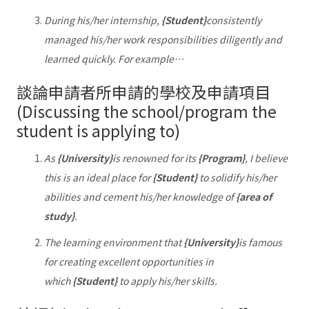
During his/her internship,
{Student}
consistently
managed his/her work responsibilities diligently and
learned quickly. For example…
談論申請者所申請的學校及申請項目
(Discussing the school/program the
student is applying to)
As
{University}
is renowned for its
{Program}
, I believe
this is an ideal place for
{Student}
to solidify his/her
abilities and cement his/her knowledge of
{area of
study}
.
The learning environment that
{University}
is famous
for creating excellent opportunities in
which
{Student}
to apply his/her skills.