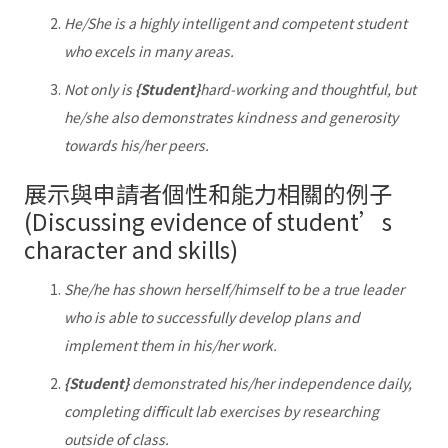
He/She is a highly intelligent and competent student
who excels in many areas.
Not only is
{Student}
hard-working and thoughtful, but
he/she also demonstrates kindness and generosity
towards his/her peers.
展示與申請者個性和能力相關的例子
(Discussing evidence of student’s
character and skills)
She/he has shown herself/himself to be a true leader
who is able to successfully develop plans and
implement them in his/her work.
{Student}
demonstrated his/her independence daily,
completing difficult lab exercises by researching
outside of class.