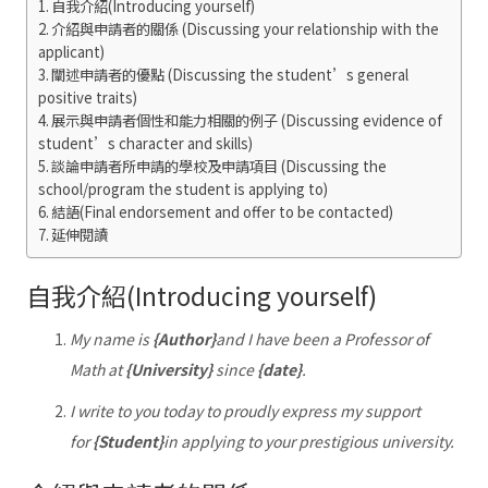
自我介紹(Introducing yourself)
介紹與申請者的關係 (Discussing your relationship with the
applicant)
闡述申請者的優點 (Discussing the student’s general
positive traits)
展示與申請者個性和能力相關的例子 (Discussing evidence of
student’s character and skills)
談論申請者所申請的學校及申請項目 (Discussing the
school/program the student is applying to)
結語(Final endorsement and offer to be contacted)
延伸閱讀
自我介紹(Introducing yourself)
My name is
{Author}
and I have been a Professor of
Math at
{University}
since
{date}
.
I write to you today to proudly express my support
for
{Student}
in applying to your prestigious university.