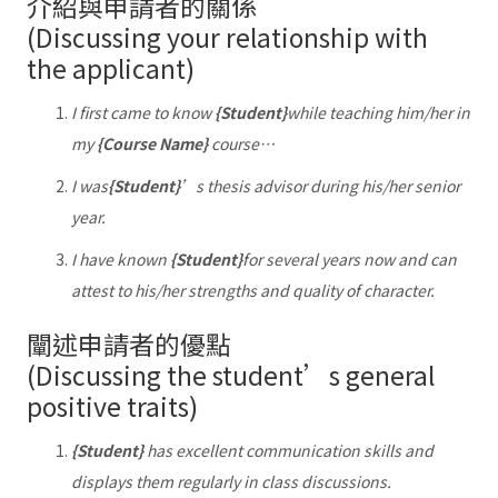
介紹與申請者的關係
(Discussing your relationship with
the applicant)
I first came to know
{Student}
while teaching him/her in
my
{Course Name}
course…
I was
{Student}
’s thesis advisor during his/her senior
year.
I have known
{Student}
for several years now and can
attest to his/her strengths and quality of character.
闡述申請者的優點
(Discussing the student’s general
positive traits)
{Student}
has excellent communication skills and
displays them regularly in class discussions.