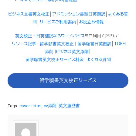
ビジネス文書英文校正
│
アドミッション書類日英翻訳
│
よくある質
問
│
サービスご利用案内
│
お役立ち情報
英文校正・日英翻訳ならワードバイス
をご利用ください！
|
リソース記事
|
留学願書英文校正
|
留学願書日英翻訳
│
TOEFL
添削
|
ビジネス英文添削
│
│
留学願書英文校正サービス料金
│
よくある質問
│
留学願書英文校正サービス
Tags
cover-letter
,
cv添削
,
英文履歴書