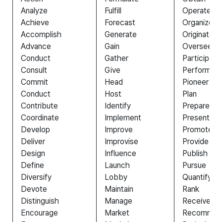
Analyze
Fulfill
Operate
Achieve
Forecast
Organize
Accomplish
Generate
Originate
Advance
Gain
Oversee
Conduct
Gather
Participate
Consult
Give
Perform
Commit
Head
Pioneer
Conduct
Host
Plan
Contribute
Identify
Prepare
Coordinate
Implement
Present
Develop
Improve
Promote
Deliver
Improvise
Provide
Design
Influence
Publish
Define
Launch
Pursue
Diversify
Lobby
Quantify
Devote
Maintain
Rank
Distinguish
Manage
Receive
Encourage
Market
Recommen