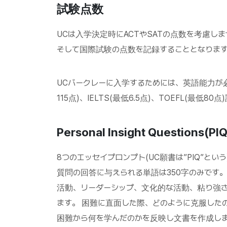
試験点数
UCは入学決定時にACTやSATの点数を考慮しませ
そして国際試験の点数を記録することとなりま
UCバークレーに入学するためには、英語能力が必
115点)、IELTS(最低6.5点)、TOEFL(最
Personal Insight Questi
8つのエッセイプロンプト(UC願書は”PIQ”と
質問の回答に与えられる単語は350字のみです
活動、リーダーシップ、文化的な活動、粘り強
ます。 困難に直面した際、どのように克服した
困難から何を学んだのかを反映し文書を作成しま