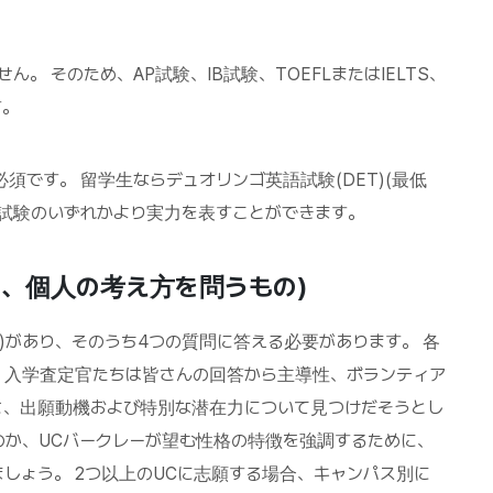
ん。 そのため、AP試験、IB試験、TOEFLまたはIELTS、
す。
須です。 留学生ならデュオリンゴ英語試験(DET)(最低
低80点)試験のいずれかより実力を表すことができます。
ons(PIQ、個人の考え方を問うもの)
いう)があり、そのうち4つの質問に答える必要があります。 各
。 入学査定官たちは皆さんの回答から主導性、ボランティア
さ、出願動機および特別な潜在力について見つけだそうとし
のか、UCバークレーが望む性格の特徴を強調するために、
しょう。 2つ以上のUCに志願する場合、キャンパス別に