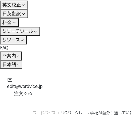
英文校正
日英翻訳
料金
リサーチツール
リソース
FAQ
ご案内
日本語
edit@wordvice.jp
注文する
ワードバイス
UCバークレー：学校が自分に適してい