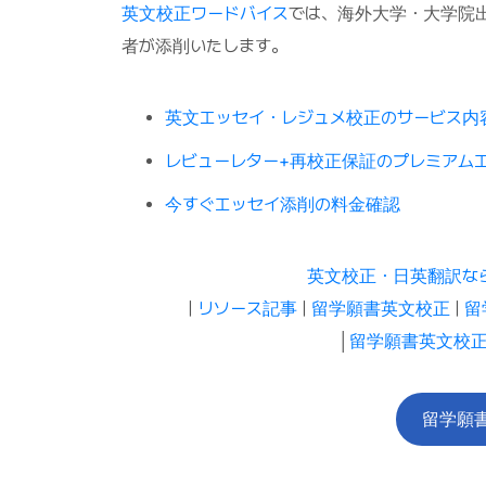
英文校正ワードバイス
では、海外大学・大学院
者が添削いたします。
英文エッセイ・レジュメ校正のサービス内
レビューレター+再校正保証のプレミアム
今すぐエッセイ添削の料金確認
英文校正・日英翻訳な
|
リソース記事
|
留学願書英文校正
|
留
│
留学願書英文校正
留学願