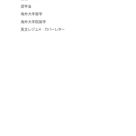
奨学金
海外大学留学
海外大学院留学
英文レジュメ・カバーレター
7,308