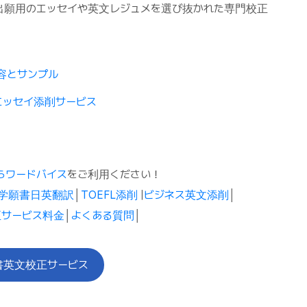
出願用のエッセイや英文レジュメを選び抜かれた専門校正
容とサンプル
エッセイ添削サービス
らワードバイス
をご利用ください！
学願書日英翻訳
│
TOEFL添削
|
ビジネス英文添削
│
サービス料金
│
よくある質問
│
書英文校正サービス