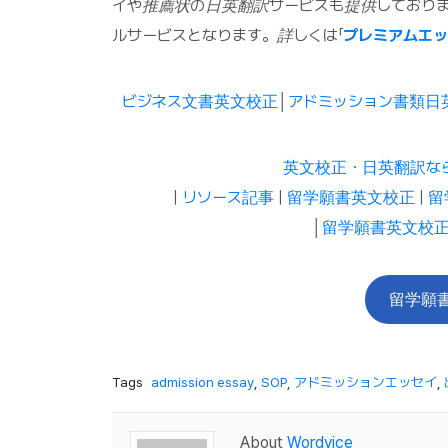
イや推薦状の日英翻訳サービスも提供しており
ルサービスとなります。詳しくは「
プレミアムエ
ビジネス文書英文校正
│
アドミッション書類日
英文校正・日英翻訳な
|
リソース記事
|
留学願書英文校正
|
留
│
留学願書英文校正
留学願
Tags
admission essay
,
SOP
,
アドミッションエッセイ
,
About
Wordvice