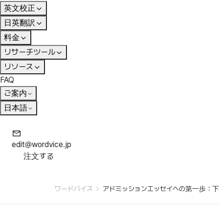
英文校正
日英翻訳
料金
リサーチツール
リソース
FAQ
ご案内
日本語
edit@wordvice.jp
注文する
ワードバイス
アドミッションエッセイへの第一歩：