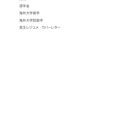
奨学金
海外大学留学
海外大学院留学
英文レジュメ・カバーレター
9,356