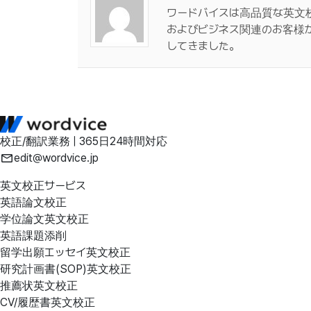
ワードバイスは高品質な英文
およびビジネス関連のお客様
してきました。
校正/翻訳業務 | 365日24時間対応
edit@wordvice.jp
英文校正サービス
英語論文校正
学位論文英文校正
英語課題添削
留学出願エッセイ英文校正
研究計画書(SOP)英文校正
推薦状英文校正
CV/履歴書英文校正