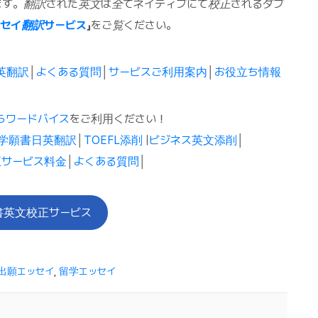
ます。翻訳された英文は全てネイティブにて校正されるダブ
ッセイ翻訳サービス
」
をご覧ください。
英翻訳
│
よくある質問
│
サービスご利用案内
│
お役立ち情報
らワードバイス
をご利用ください！
学願書日英翻訳
│
TOEFL添削
|
ビジネス英文添削
│
サービス料金
│
よくある質問
│
書英文校正サービス
出願エッセイ
,
留学エッセイ