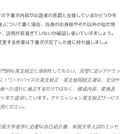
イの下書き内容が出題者の意図と合致しているかどうかを
身」について書く場合、自身の出身校やそれ以外の似た情
か、説明が長過ぎていないか確認し省いていきましょう。
変更する作業は下書きが完了した後に持ち越しましょ
専門的な英文校正と添削をしてもらい、完璧に近いアドミッ
ずに！ワードバイスの英文校正・英文校閲校正者は、文法や
文体への流れに修正するだけではなく、構成内容、変換及
ントまで提供しています。アドミッション英文校正サービス
照ください。
米国大学進学に必要な自己紹介書、米国大学入試のエッセ