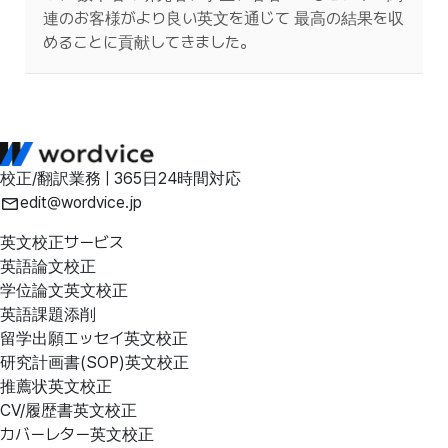
連のお客様がより良い英文を通じて 最高の結果を収
めることに貢献してきました。
校正/翻訳業務 | 365日24時間対応
edit@wordvice.jp
英文校正サービス
英語論文校正
学位論文英文校正
英語課題添削
留学出願エッセイ英文校正
研究計画書(SOP)英文校正
推薦状英文校正
CV/履歴書英文校正
カバーレター英文校正