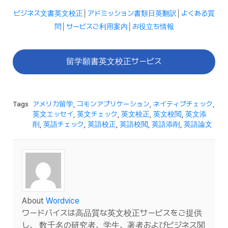
ビジネス文書英文校正
│
アドミッション書類日英翻訳
│
よくある質
問
│
サービスご利用案内
│
お役立ち情報
留学願書英文校正サービス
Tags
アメリカ留学
,
コモンアプリケーション
,
ネイティブチェック
,
英文エッセイ
,
英文チェック
,
英文校正
,
英文校閲
,
英文添
削
,
英語チェック
,
英語校正
,
英語校閲
,
英語添削
,
英語論文
About
Wordvice
ワードバイスは高品質な英文校正サービスをご提供
し、 数千名の研究者、学生、著者およびビジネス関