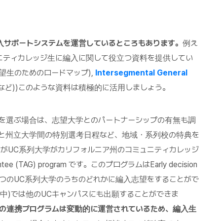
入サポートシステムを運営しているところもあります。
例え
ニティカレッジ生に編入に関して役立つ資料を提供してい
望生のためのロードマップ),
Intersegmental General
など))このような資料は積極的に活用しましょう。
を選ぶ場合は、志望大学とのパートナーシップの有無も調
ジと州立大学間の特別選考日程など、地域・系列校の特典を
がUC系列大学がカリフォルニア州のコミュニティカレッジ
tee (TAG) program です。このプログラムはEarly decision
) 6つのUC系列大学のうちのどれかに編入志望をすることがで
月中)では他のUCキャンパスにも出願することができま
年制大学間の連携プログラムは変動的に運営されているため、編入生