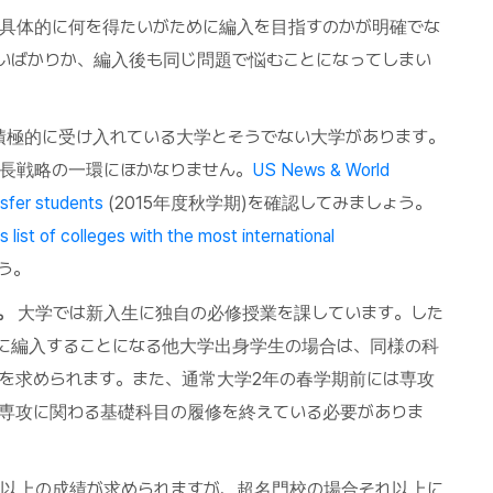
具体的に何を得たいがために編入を目指すのかが明確でな
いばかりか、編入後も同じ問題で悩むことになってしまい
積極的に受け入れている大学とそうでない大学があります。
長戦略の一環にほかなりません。
US News & World
nsfer students
(2015年度秋学期)を確認してみましょう。
list of colleges with the most international
ょう。
。
大学では新入生に独自の必修授業を課しています。した
に編入することになる他大学出身学生の場合は、同様の科
を求められます。また、通常大学2年の春学期前には専攻
専攻に関わる基礎科目の履修を終えている必要がありま
以上の成績が求められますが、超名門校の場合それ以上に