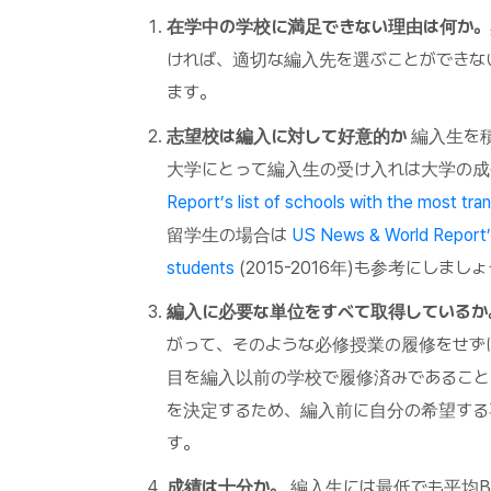
在学中の学校に満足できない理由は何か。
ければ、適切な編入先を選ぶことができな
ます。
志望校は編入に対して好意的か
編入生を
大学にとって編入生の受け入れは大学の成
Report’s list of schools with the most tra
留学生の場合は
US News & World Report’s 
students
(2015-2016年)も参考にしまし
編入に必要な単位をすべて取得しているか
がって、そのような必修授業の履修をせず
目を編入以前の学校で履修済みであること
を決定するため、編入前に自分の希望する
す。
成績は十分か。
編入生には最低でも平均B