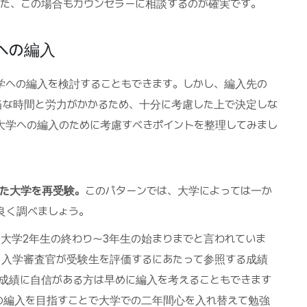
また、この場合もカウンセラーに相談するのが確実です。
学への編入
学への編入を検討することもできます。しかし、編入先の
当な時間と労力がかかるため、十分に考慮した上で決定しな
大学への編入のために考慮すべきポイントを整理してみまし
た大学を再受験。
このパターンでは、大学によっては一か
良く調べましょう。
大学2年生の終わり～3年生の始まりまでと言われていま
、入学審査官が受験生を評価するにあたって参照する成績
成績に自信がある方は早めに編入を考えることもできます
の編入を目指すことで大学での二年間心を入れ替えて勉強