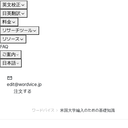
英文校正
日英翻訳
料金
リサーチツール
リソース
FAQ
ご案内
日本語
edit@wordvice.jp
注文する
ワードバイス
米国大学編入のための基礎知識