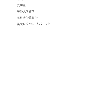
奨学金
海外大学留学
海外大学院留学
英文レジュメ・カバーレター
6,945