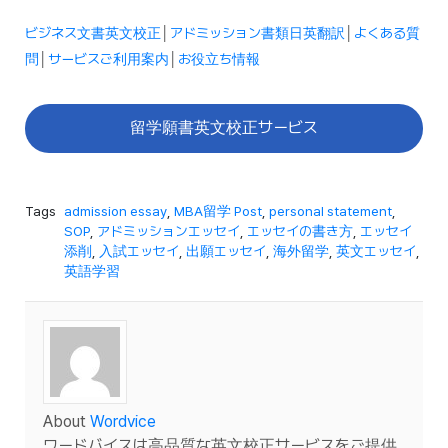
ビジネス文書英文校正
│
アドミッション書類日英翻訳
│
よくある質
問
│
サービスご利用案内
│
お役立ち情報
留学願書英文校正サービス
Tags
admission essay
,
MBA留学 Post
,
personal statement
,
SOP
,
アドミッションエッセイ
,
エッセイの書き方
,
エッセイ
添削
,
入試エッセイ
,
出願エッセイ
,
海外留学
,
英文エッセイ
,
英語学習
About
Wordvice
ワードバイスは高品質な英文校正サービスをご提供