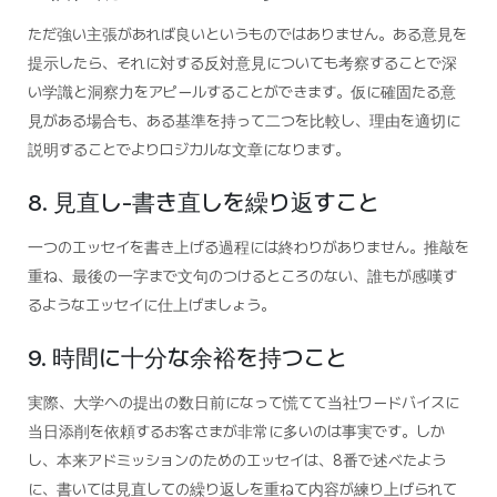
ただ強い主張があれば良いというものではありません。ある意見を
提示したら、それに対する反対意見についても考察することで深
い学識と洞察力をアピールすることができます。仮に確固たる意
見がある場合も、ある基準を持って二つを比較し、理由を適切に
説明することでよりロジカルな文章になります。
8. 見直し-書き直しを繰り返すこと
一つのエッセイを書き上げる過程には終わりがありません。推敲を
重ね、最後の一字まで文句のつけるところのない、誰もが感嘆す
るようなエッセイに仕上げましょう。
9. 時間に十分な余裕を持つこと
実際、大学への提出の数日前になって慌てて当社ワードバイスに
当日添削を依頼するお客さまが非常に多いのは事実です。しか
し、本来アドミッションのためのエッセイは、8番で述べたよう
に、書いては見直しての繰り返しを重ねて内容が練り上げられて