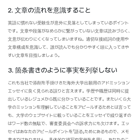
2. 文章の流れを意識すること
英語に慣れない受験生が意外に見落としてしまっているポイント
です。文章や段落がなめらかに繋がっていない文章は読みづらく、
文意が伝わりにくくなってしまいますね。適切な接続詞の使用や
文章構成を意識して、誰が読んでも分かりやすく頭に入ってきや
すい文章を目指しましょう。
3. 箇条書きのように事実を列挙しない
これも当社で添削を手掛けきた海外大学出願用のアドミッション
エッセイに良く見られる誤りと言えます。学歴や職歴は同時に提
出しているレジュメから既に分かっていることです。またいくら大
学のミッションを理解していることをアピールするためとは言って
も、大学のウェブサイトに載っていることをエッセイで繰り返すの
はワード数の無駄で、審査委員会への訴求力にも欠けます。エッ
セイはあなたのアピールポイントを「語る」ためにあるもので、メモ
書きではありません。具体的な描写や実例を多用し、あなたのこ