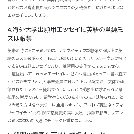
と知らない審査員が読んでもあなたの人物像が目に浮かぶような
エッセイにしましょう。
4.海外大学出願用エッセイに英語の単純ミ
スは厳禁
英米の特にアカデミアでは、ノンネイティブが想像する以上に英
語のミスに敏感です。あなたが書いているのはたった一度しか提出
できない出願エッセイであり、練習用の英作文ではありません。
一度提出してしまったエッセイは、どんな理由があっても書き直す
ことはできません。入学審査員に対して正しい英文法・文体で執
筆されたエッセイを提出するということは受験生に求められる最
低限の態度であり、留学生なのだから少々のミスは許される、と
いう考え方は名門大学には通用しません。できれば英語ネイティ
ブやライティングに関する意識の高い人物に添削を頼み、ケアレ
スミスがないか入念にチェックを重ねましょう。