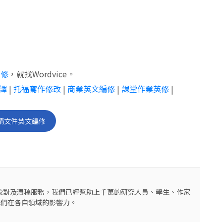
編修
，就找Wordvice。
譯
|
托福寫作修改
|
商業英文編修
|
課堂作業英修
|
請文件英文編修
編修校對及潤稿服務，我們已經幫助上千萬的研究人員、學生、作家
他們在各自領域的影響力。