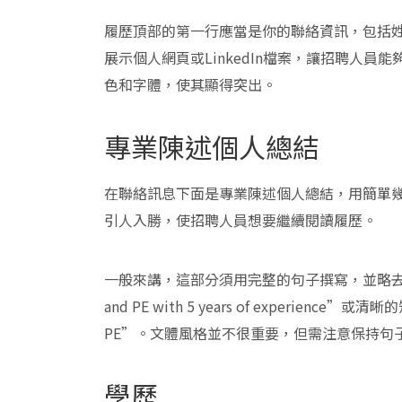
履歷頂部的第一行應當是你的聯絡資訊，包括
展示個人網頁或LinkedIn檔案，讓招聘人
色和字體，使其顯得突出。
專業陳述個人總結
在聯絡訊息下面是專業陳述個人總結，用簡單
引人入勝，使招聘人員想要繼續閱讀履歷。
一般來講，這部分須用完整的句子撰寫，並略去第一人稱代詞，
and PE with 5 years of experience”或清晰的短語
PE”。文體風格並不很重要，但需注意保持句
學歷