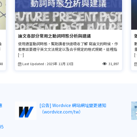
論文各部分常用之動詞時態分析與建議
論
使用適當動詞時態，幫助讀者快速吸收了解 寫論文的時候，作
群
者應該要遵守英文文法規定以及合乎規定的格式規範。這裡指
[…]
[
Last Updated : 2025年 11月 13日
48
31,897
惠
[公告] Wordvice 網站網址變更通知
（wordvice.com/tw）
5