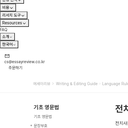
비용
리서치 도구
Resources
FAQ
소개
한국어
cs@essayreview.co.kr
주문하기
에세이리뷰
Writing & Editing Guide
Language Rul
전
기초 영문법
기초 영문법
전치사
문장부호