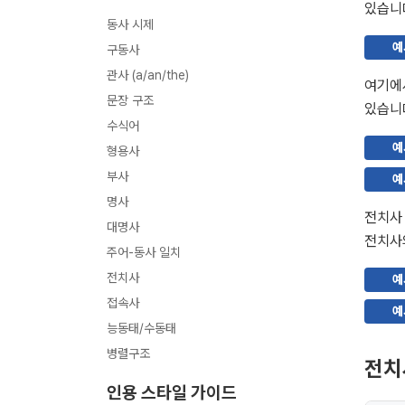
있습니
문장부호
쉼표 (,)
세미콜론 (;)
콜론 (:)
따옴표 (“”)
아포스트로피 (‘)
대시 (– 혹은 —)
하이픈 (-)
괄호 ( )
물음표 (?)
동사 시제
예
구동사
관사 (a/an/the)
여기에서
문장 구조
있습니
수식어
예
형용사
부사
예
명사
전치사 
대명사
전치사의
주어-동사 일치
전치사
예
접속사
예
능동태/수동태
병렬구조
전치
인용 스타일 가이드