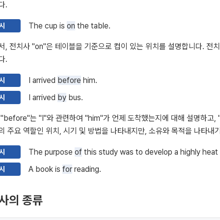
다.
The cup is
on
the table.
시
, 전치사 "on"은 테이블을 기준으로 컵이 있는 위치를 설명합니다. 
다.
I arrived
before
him.
시
I arrived
by
bus.
시
"before"는 "I"와 관련하여 "him"가 언제 도착했는지에 대해 설명하고,
 주요 역할인 위치, 시기 및 방법을 나타내지만, 소유와 목적을 나타내
The purpose
of
this study was to develop a highly heat
시
A book is
for
reading.
시
사의 종류