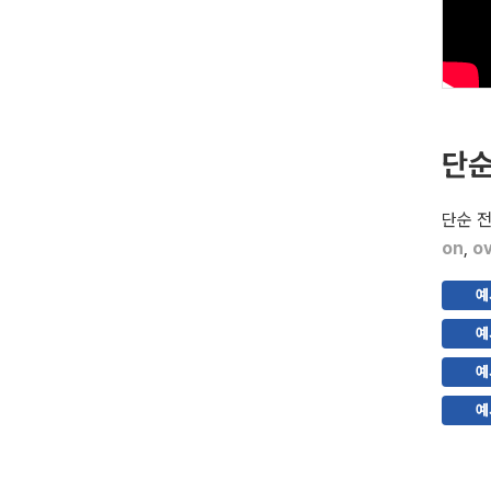
단순
단순 
on
,
o
예
예
예
예