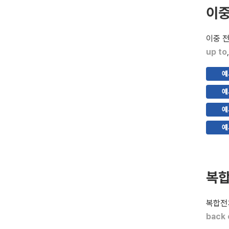
이중
이중 전
up to
예
예
예
예
복합
복합전치
back 