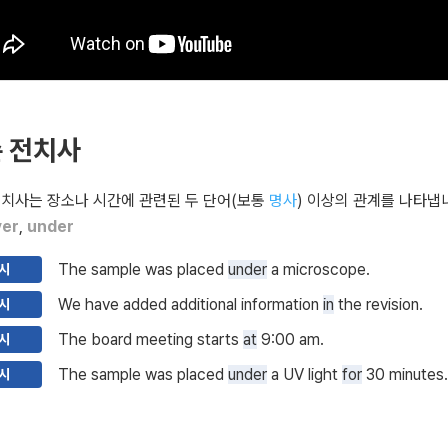
 전치사
전치사는 장소나 시간에 관련된 두 단어(보통
명사
) 이상의 관계를 나타냅니
ver
,
under
The sample was placed
under
a microscope.
시
We have added additional information
in
the revision.
시
The board meeting starts
at
9:00 am.
시
The sample was placed
under
a UV light
for
30 minutes.
시