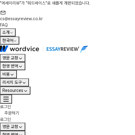
"에세이리뷰"가 "워드바이스"로 새롭게 개편되었습니다.
cs@essayreview.co.kr
FAQ
소개
한국어
영문 교정
한영 번역
비용
리서치 도구
Resources
로그인
주문하기
로그인
영문 교정
한영 번역