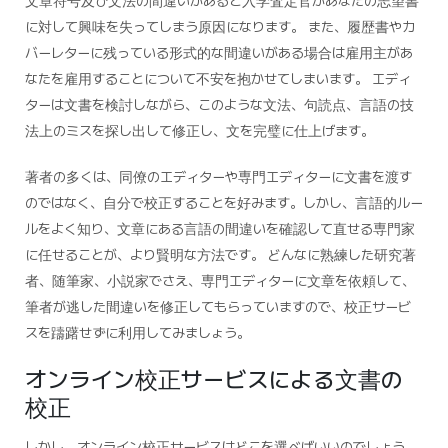
文章符号及び文法の間違いがあると入学査定官があなたの志望書
に対して興味を失ってしまう原因になります。 また、履歴書やカ
バーレターに残っている形式的な間違いがある場合は雇用主があ
なたを雇用することについて不安を抱かせてしまいます。 エディ
ターは文書を検討しながら、このような文法、句読点、言語の技
法上のミスを探し出して修正し、文を完璧に仕上げます。
著者の多くは、同僚のエディターや専門エディターに文書を渡す
のではなく、自分で校正することを好みます。しかし、言語的ルー
ルをよく知り、文章にある言語の間違いを確認して直せる専門家
に任せることが、より賢明な方法です。 どんなに熟練した研究著
者、随筆家、小説家でさえ、専門エディターに文章を依頼して、
筆者が逃した間違いを修正してもらっていますので、校正サービ
スを躊躇せずに利用してみましょう。
オンライン校正サービスによる文書の
校正
しかし、オンライン校正サービスはどこを選べばいいのでしょう