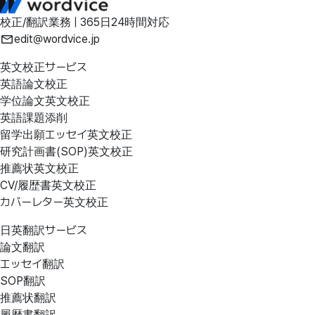
校正/翻訳業務 | 365日24時間対応
edit@wordvice.jp
英文校正サービス
英語論文校正
学位論文英文校正
英語課題添削
留学出願エッセイ英文校正
研究計画書(SOP)英文校正
推薦状英文校正
CV/履歴書英文校正
カバーレター英文校正
日英翻訳サービス
論文翻訳
エッセイ翻訳
SOP翻訳
推薦状翻訳
履歴書翻訳