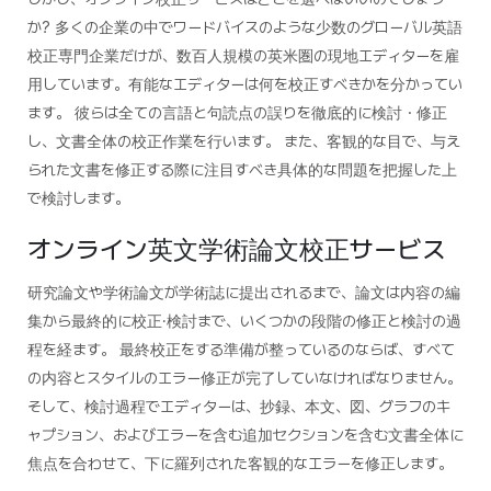
か? 多くの企業の中でワードバイスのような少数のグローバル英語
校正専門企業だけが、数百人規模の英米圏の現地エディターを雇
用しています。有能なエディターは何を校正すべきかを分かってい
ます。 彼らは全ての言語と句読点の誤りを徹底的に検討・修正
し、文書全体の校正作業を行います。 また、客観的な目で、与え
られた文書を修正する際に注目すべき具体的な問題を把握した上
で検討します。
オンライン英文学術論文校正サービス
研究論文や学術論文が学術誌に提出されるまで、論文は内容の編
集から最終的に校正·検討まで、いくつかの段階の修正と検討の過
程を経ます。 最終校正をする準備が整っているのならば、すべて
の内容とスタイルのエラー修正が完了していなければなりません。
そして、検討過程でエディターは、抄録、本文、図、グラフのキ
ャプション、およびエラーを含む追加セクションを含む文書全体に
焦点を合わせて、下に羅列された客観的なエラーを修正します。