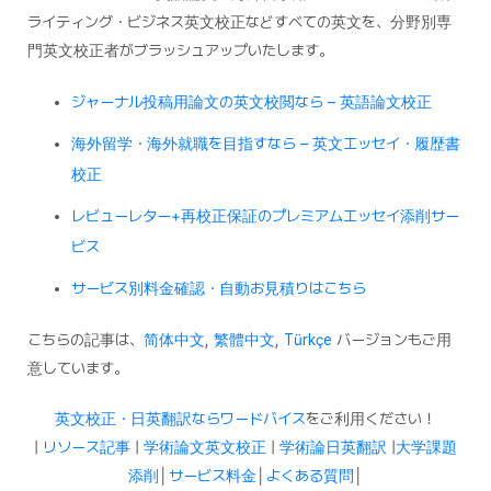
ライティング・ビジネス英文校正などすべての英文を、分野別専
門英文校正者がブラッシュアップいたします。
ジャーナル投稿用論文の英文校閲なら – 英語論文校正
海外留学・海外就職を目指すなら – 英文エッセイ・履歴書
校正
レビューレター+再校正保証のプレミアムエッセイ添削サー
ビス
サービス別料金確認・自動お見積りはこちら
こちらの記事は、
简体中文
,
繁體中文
,
Türkçe
バージョンもご用
意しています。
英文校正・日英翻訳ならワードバイス
をご利用ください！
|
リソース記事
|
学術論文英文校正
|
学術論日英翻訳
|
大学課題
添削
│
サービス料金
│
よくある質問
│