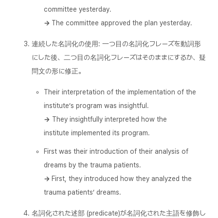
committee yesterday.
→
The committee approved the plan yesterday.
連続した名詞化の使用: 一つ目の名詞化フレーズを動詞形
にした後、二つ目の名詞化フレーズはそのままにするか、疑
問文の形に修正。
Their interpretation of the implementation of the
institute’s program was insightful.
→
They insightfully interpreted how the
institute implemented its program.
First was their introduction of their analysis of
dreams by the trauma patients.
→
First, they introduced how they analyzed the
trauma patients’ dreams.
名詞化された述部 (predicate)が名詞化された主語を修飾し