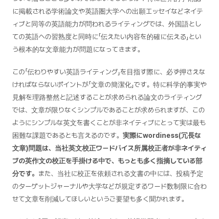
に掲載される学術論文や英語圏大学への出願エッセイなどネイテ
ィブと同等の英語能力が問われるライティングでは、外国語とし
ての英語への習熟度と同時に「伝えたい内容を的確に伝える」とい
う根本的な文章能力が問題になってきます。
この「伝わりやすい英語ライティング」を目指す際に、必ず押さえな
ければならないポイントが「文章の簡潔化」です。特に科学的事実や
見解を理路整然と記述することが求められる論文のライティング
では、文章が限りなくシンプルであることが求められますが、この
ようにシンプルな英文を書くことが非ネイティブにとって実は最も
困難な課題であるとも言えるのです。
実際にwordiness(冗長な
文章)問題は、当社英文校正ワードバイス所属校正者が非ネイティ
ブの英作文の校正を手掛ける中で、もっとも多く指摘している部
分です。
また、当社に校正を依頼される文書の中には、投稿予定
のターゲットジャーナルや大学などが規定するワード数制限に合わ
せて文章を削減してほしいというご要望も多く聞かれます。