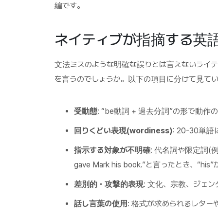
編です。
ネイティブが指摘する英語
文法ミスのような明確な誤りとは言えないライテ
を言うのでしょうか。以下の項目に分けて見てい
受動態
: “be動詞 + 過去分詞”の形で動
回りくどい表現(wordiness)
: 20-3
指示する対象が不明確
: 代名詞や限定詞(例:
gave Mark his book.”と言ったとき、
差別的・攻撃的表現
: 文化、宗教、ジェ
話し言葉の使用
: 格式が求められるレタ