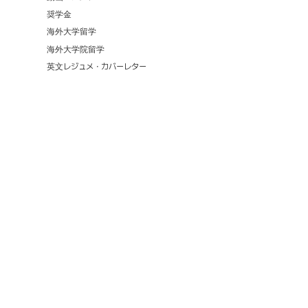
奨学金
海外大学留学
海外大学院留学
英文レジュメ・カバーレター
10,808