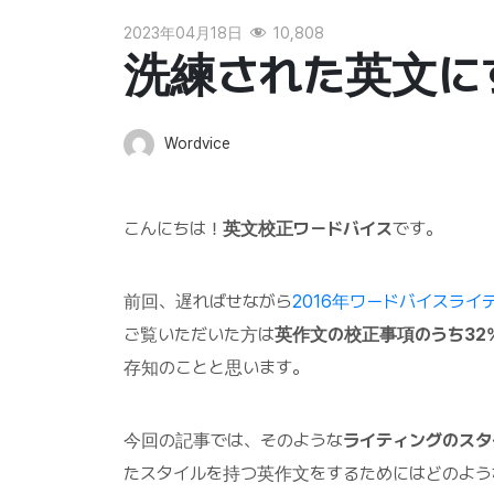
2023年04月18日
10,808
洗練された英文にす
Wordvice
こんにちは！
英文校正ワードバイス
です。
前回、遅ればせながら
2016年ワードバイスライ
ご覧いただいた方は
英作文の校正事項のうち32
存知のことと思います。
今回の記事では、そのような
ライティングのスタ
たスタイルを持つ英作文をするためにはどのよ