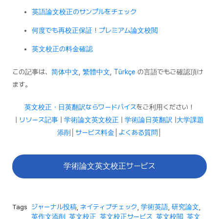
英語論文校正のサンプルをチェック
何度でも再校正保証！プレミアム論文校閲
英文校正の料金確認
この記事は、
简体中文
,
繁體中文
,
Türkçe
の言語でもご確認頂け
ます。
英文校正・日英翻訳ならワードバイス
をご利用ください！
|
リソース記事
|
学術論文英文校正
|
学術論日英翻訳
|
大学課題
添削
│
サービス料金
│
よくある質問
│
学術論文英文校正サービス
Tags
ジャーナル投稿
,
ネイティブチェック
,
学術英語
,
研究論文
,
英作文添削
,
英文校正
,
英文校正サービス
,
英文校閲
,
英文