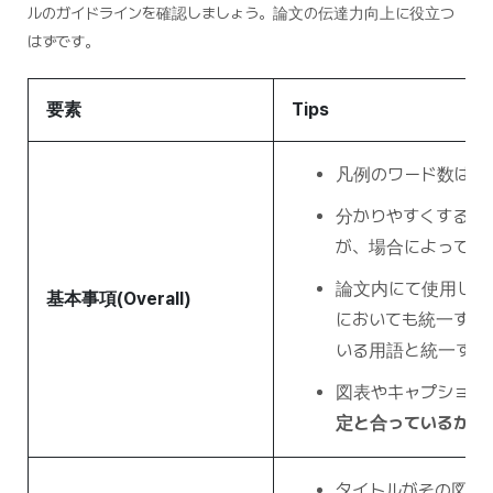
ルのガイドラインを確認しましょう。論文の伝達力向上に役立つ
はずです。
要素
Tips
凡例のワード数は
平
分かりやすくするた
が、場合によって箇
論文内にて使用して
基本事項(Overall)
においても統一する。(
いる用語と統一する
図表やキャプション
定と合っているかよ
タイトルがその図表