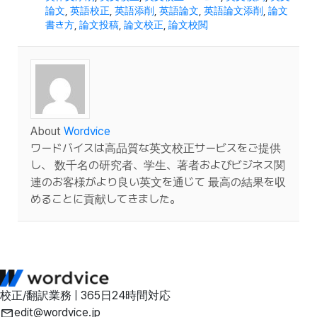
論文
,
英語校正
,
英語添削
,
英語論文
,
英語論文添削
,
論文
書き方
,
論文投稿
,
論文校正
,
論文校閲
About
Wordvice
ワードバイスは高品質な英文校正サービスをご提供
し、 数千名の研究者、学生、著者およびビジネス関
連のお客様がより良い英文を通じて 最高の結果を収
めることに貢献してきました。
校正/翻訳業務 | 365日24時間対応
edit@wordvice.jp