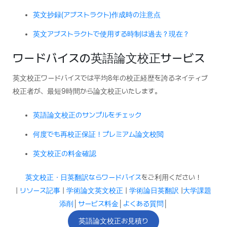
英文抄録(アブストラクト)作成時の注意点
英文アブストラクトで使用する時制は過去？現在？
ワードバイスの英語論文校正サービス
英文校正ワードバイスでは平均8年の校正経歴を誇るネイティブ
校正者が、最短9時間から論文校正いたします。
英語論文校正のサンプルをチェック
何度でも再校正保証！プレミアム論文校閲
英文校正の料金確認
英文校正・日英翻訳ならワードバイス
をご利用ください！
|
リソース記事
|
学術論文英文校正
|
学術論日英翻訳
|
大学課題
添削
│
サービス料金
│
よくある質問
│
英語論文校正お見積り