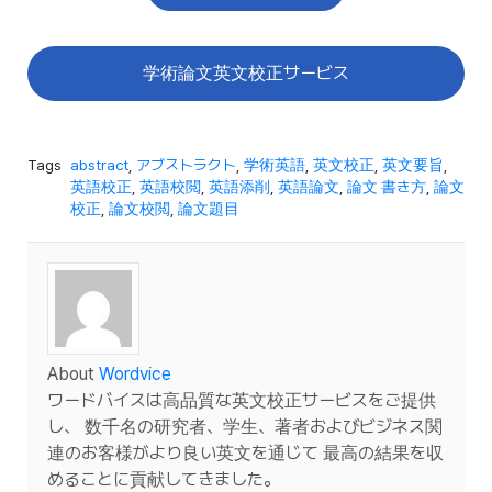
学術論文英文校正サービス
Tags
abstract
,
アブストラクト
,
学術英語
,
英文校正
,
英文要旨
,
英語校正
,
英語校閲
,
英語添削
,
英語論文
,
論文 書き方
,
論文
校正
,
論文校閲
,
論文題目
About
Wordvice
ワードバイスは高品質な英文校正サービスをご提供
し、 数千名の研究者、学生、著者およびビジネス関
連のお客様がより良い英文を通じて 最高の結果を収
めることに貢献してきました。