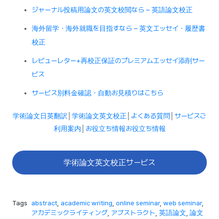
ジャーナル投稿用論文の英文校閲なら – 英語論文校正
海外留学・海外就職を目指すなら – 英文エッセイ・履歴書
校正
レビューレター+再校正保証のプレミアムエッセイ添削サー
ビス
サービス別料金確認・自動お見積りはこちら
学術論文日英翻訳
│
学術論文英文校正
│
よくある質問
│
サービスご
利用案内
│
お役立ち情報お役立ち情報
学術論文英文校正サービス
Tags
abstract
,
academic writing
,
online seminar
,
web seminar
,
アカデミックライティング
,
アブストラクト
,
英語論文
,
論文