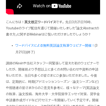
こんにちは！
英文校正ワードバイス
です。先日3月21日16時、
Youtubeのライブ配信を通じて開催いたしました「論文Abstractの
書き方」に関するWebinarはご覧いただけましたでしょうか？
ワードバイスによる無料英語論文執筆ウェビナー開催！
(3
月21日)(終了)
講師のKevinや当社スタッフ一同緊張して迎えた初のウェビナーで
したが、開催前より予想以上に多くのお問い合わせや資料の申請
をいただき、当日も多くの皆さまにご参加いただきました。今後
は、定期的に、時期(アドミッションシーズン・論文シーズンなど)
や視聴者の皆さまからのご意見を参考に、様々なテーマ(英語論文
の執筆、論文投稿、海外大学・大学院留学エッセイ対策、奨学金
申請書作成ガイドなど)でセミナーを開催していく予定です。開催