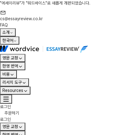
"에세이리뷰"가 "워드바이스"로 새롭게 개편되었습니다.
cs@essayreview.co.kr
FAQ
소개
한국어
영문 교정
한영 번역
비용
리서치 도구
Resources
로그인
주문하기
로그인
영문 교정
한영 번역