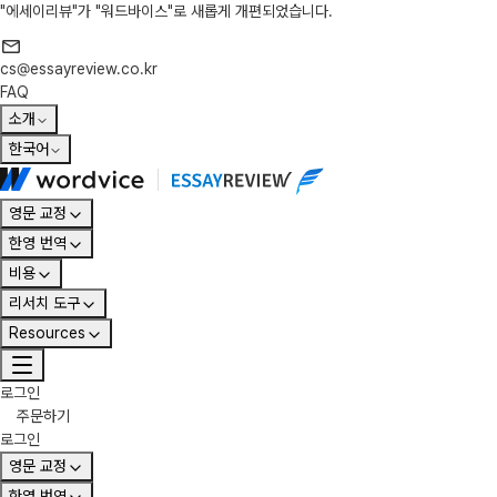
"에세이리뷰"가 "워드바이스"로 새롭게 개편되었습니다.
cs@essayreview.co.kr
FAQ
소개
한국어
영문 교정
한영 번역
비용
리서치 도구
Resources
로그인
주문하기
로그인
영문 교정
한영 번역