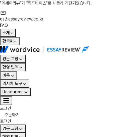
"에세이리뷰"가 "워드바이스"로 새롭게 개편되었습니다.
cs@essayreview.co.kr
FAQ
소개
한국어
영문 교정
한영 번역
비용
리서치 도구
Resources
로그인
주문하기
로그인
영문 교정
한영 번역