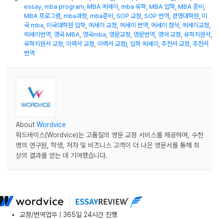
essay
,
mba program
,
MBA 에세이
,
mba 유학
,
MBA 입학
,
MBA 준비
,
MBA 프로그램
,
mba과정
,
mba준비
,
SOP 교정
,
SOP 번역
,
경영대학원
,
미
국 mba
,
미국대학원 입학
,
에세이 교정
,
에세이 번역
,
에세이 첨삭
,
에세이교정
,
에세이번역
,
영국 MBA
,
영국mba
,
영문교정
,
영문번역
,
영어 교정
,
유학지원서
,
유학지원서 교정
,
이력서 교정
,
이력서 교정j
,
입학 에세이
,
추천서 교정
,
추천서
번역
About
Wordvice
워드바이스(Wordvice)는 고품질의 영문 교정 서비스를 제공하며, 수천
명의 연구원, 학생, 저자 및 비즈니스 고객이 더 나은 영문서를 통해 최
상의 결과를 얻는 데 기여했습니다.
교정/번역업무 | 365일 24시간 진행