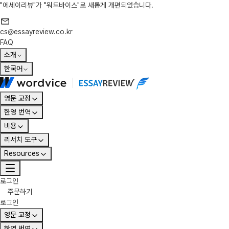
"에세이리뷰"가 "워드바이스"로 새롭게 개편되었습니다.
cs@essayreview.co.kr
FAQ
소개
한국어
영문 교정
한영 번역
비용
리서치 도구
Resources
로그인
주문하기
로그인
영문 교정
한영 번역