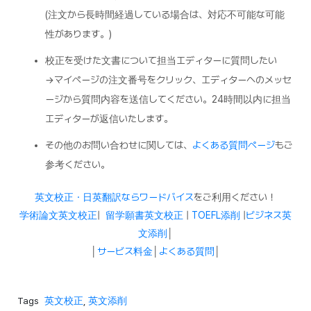
(注文から長時間経過している場合は、対応不可能な可能
性があります。)
校正を受けた文書について担当エディターに質問したい
→マイページの注文番号をクリック、エディターへのメッセ
ージから質問内容を送信してください。24時間以内に担当
エディターが返信いたします。
その他のお問い合わせに関しては、
よくある質問ページ
もご
参考ください。
英文校正・日英翻訳ならワードバイス
をご利用ください！
学術論文英文校正
|
留学願書英文校正
|
TOEFL添削
|
ビジネス英
文添削
│
│
サービス料金
│
よくある質問
│
Tags
英文校正
,
英文添削