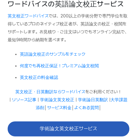
ワードバイスの英語論文校正サービス
英文校正ワードバイス
では、200以上の学術分野で専門学位を取
得しているプロのネイティブ校正者が、英語論文の校正・校閲を
サポートします。お見積り・ご注文はいつでもオンライン完結で、
最短9時間から納期を選べます。
英語論文校正のサンプルをチェック
何度でも再校正保証！プレミアム論文校閲
英文校正の料金確認
英文校正・日英翻訳ならワードバイス
をご利用ください！
|
リソース記事
|
学術論文英文校正
|
学術論日英翻訳
|
大学課題
添削
│
サービス料金
│
よくある質問
│
学術論文英文校正サービス