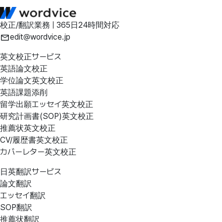
校正/翻訳業務 | 365日24時間対応
edit@wordvice.jp
英文校正サービス
英語論文校正
学位論文英文校正
英語課題添削
留学出願エッセイ英文校正
研究計画書(SOP)英文校正
推薦状英文校正
CV/履歴書英文校正
カバーレター英文校正
日英翻訳サービス
論文翻訳
エッセイ翻訳
SOP翻訳
推薦状翻訳