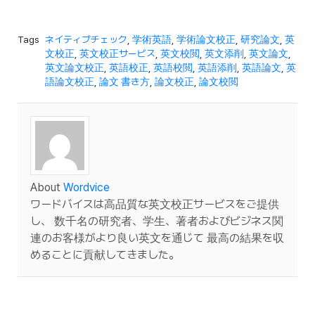
Tags
ネイティブチェック
,
学術英語
,
学術論文校正
,
研究論文
,
英
文校正
,
英文校正サービス
,
英文校閲
,
英文添削
,
英文論文
,
英文論文校正
,
英語校正
,
英語校閲
,
英語添削
,
英語論文
,
英
語論文校正
,
論文 書き方
,
論文校正
,
論文校閲
About
Wordvice
ワードバイスは高品質な英文校正サービスをご提供
し、 数千名の研究者、学生、著者およびビジネス関
連のお客様がより良い英文を通じて 最高の結果を収
めることに貢献してきました。