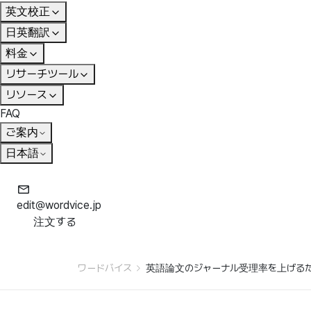
英文校正
日英翻訳
料金
リサーチツール
リソース
FAQ
ご案内
日本語
edit@wordvice.jp
注文する
ワードバイス
英語論文のジャーナル受理率を上げるた