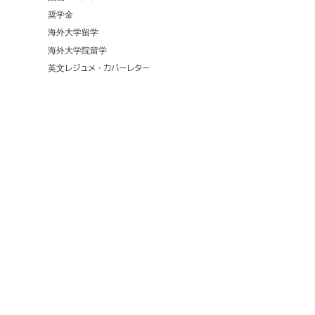
奨学金
海外大学留学
海外大学院留学
英文レジュメ・カバーレター
8,621