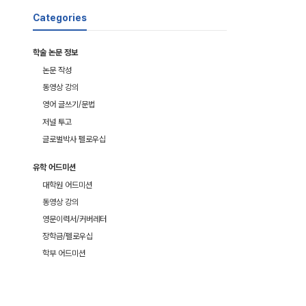
Categories
학술 논문 정보
논문 작성
동영상 강의
영어 글쓰기/문법
저널 투고
글로벌박사 펠로우십
유학 어드미션
대학원 어드미션
동영상 강의
영문이력서/커버레터
장학금/펠로우십
학부 어드미션