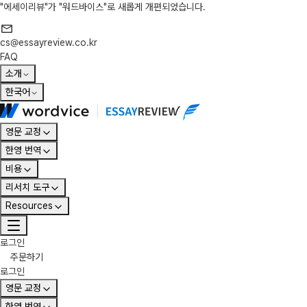
"에세이리뷰"가 "워드바이스"로 새롭게 개편되었습니다.
cs@essayreview.co.kr
FAQ
소개
한국어
영문 교정
한영 번역
비용
리서치 도구
Resources
로그인
주문하기
로그인
영문 교정
한영 번역