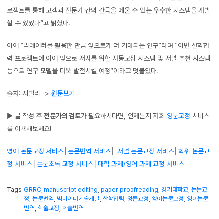
로젝트를 통해 고객과 전문가 간의 간극을 메울 수 있는 우수한 시스템을 개발
할 수 있었다”고 밝혔다.
이어 “빅데이터를 활용한 만큼 앞으로가 더 기대되는 연구”라며 “이번 산학협
력 프로젝트에 이어 앞으로 저자를 위한 자동교정 시스템 및 저널 추천 시스템
등으로 연구 모델을 더욱 발전시킬 예정”이라고 덧붙였다.
출처: 지밸리 ->
원문보기
▶ 글 작성 후
전문가의 검토
가 필요하시다면, 언제든지 저희
영문교정
서비스
를 이용해보세요!
영어 논문교정 서비스
│
논문번역 서비스
│
저널 논문교정 서비스
│
학위 논문교
정 서비스
│
논문초록 교정 서비스
│
대학 과제/영어 과제 교정 서비스
Tags
GRRC
,
manuscript editing
,
paper proofreading
,
경기대학교
,
논문교
정
,
논문번역
,
빅데이터기술개발
,
산학협력
,
영문교정
,
영어논문교정
,
영어논문
번역
,
학술교정
,
학술번역