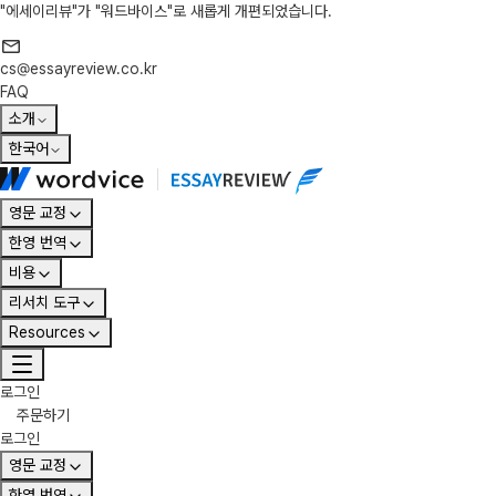
"에세이리뷰"가 "워드바이스"로 새롭게 개편되었습니다.
cs@essayreview.co.kr
FAQ
소개
한국어
영문 교정
한영 번역
비용
리서치 도구
Resources
로그인
주문하기
로그인
영문 교정
한영 번역