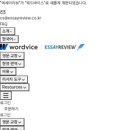
"에세이리뷰"가 "워드바이스"로 새롭게 개편되었습니다.
cs@essayreview.co.kr
FAQ
소개
한국어
영문 교정
한영 번역
비용
리서치 도구
Resources
로그인
주문하기
로그인
영문 교정
한영 번역