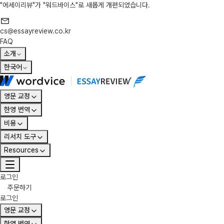
"에세이리뷰"가 "워드바이스"로 새롭게 개편되었습니다.
cs@essayreview.co.kr
FAQ
소개
한국어
영문 교정
한영 번역
비용
리서치 도구
Resources
로그인
주문하기
로그인
영문 교정
한영 번역