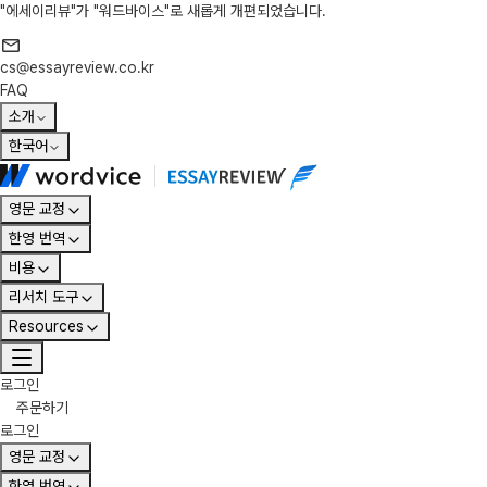
"에세이리뷰"가 "워드바이스"로 새롭게 개편되었습니다.
cs@essayreview.co.kr
FAQ
소개
한국어
영문 교정
한영 번역
비용
리서치 도구
Resources
로그인
주문하기
로그인
영문 교정
한영 번역