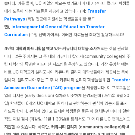
습니다
. 예를 들어, UC 계열의 학교는 캘리포니아 내 커뮤니티 컬리지 학생들
에게 도움이 되는 자료들을 제공하고 있습니다 (예:
Transfer
Pathways
(특정 전공에 지원하는 학생들을 위한 로드
맵),
Intersegmental General Education Transfer
Curriculum
(수업 선택 가이드). 이러한 자료들을 최대한 활용해보세요!
4년제 대학과 파트너쉽을 맺고 있는 커뮤니티 대학을 조사
해보는 것을 권장합
니다
.
많은 주에서는 그 주 내의 커뮤니티 칼리지(community college)와 주
립 대학간의 특별한 어드미션 시스템을 운영하고 있습니다. 가장 유명한 예는
바로 UC 대학교가 캘리포니아 커뮤니티 컬리지 대학생들에게 제공하는 특혜
입니다. 캘리포니아 주는 그 주 내 커뮤니티 칼리지 학생들을 위한
Transfer
Admission Guarantee (TAG) program
을 제공합니다. 이 프로그램은
얼리 디시젼 (early decision) 절차와 비슷하게 운영되는데 (마감일: 9월 30
일) 학생들이 6개의 UC 대학교 중 하나로 편입하는데 관심이 있는지를 표시
하도록 합니다. 관심이 있다고 표시한 학생들은 물론 이 절차뿐만 아니라 일반
적인 지원 절차 (마감일: 11월 1-30일)를 통해서도 그 외 다른 UC 캠퍼스에도
지원할 수 있습니다. 하지만,
커뮤니티 칼리지 (community college)와 4
년제 대학 간의 연계 프로그램은 항상 완벽하게 운영되지는 않기 때문에, 편입