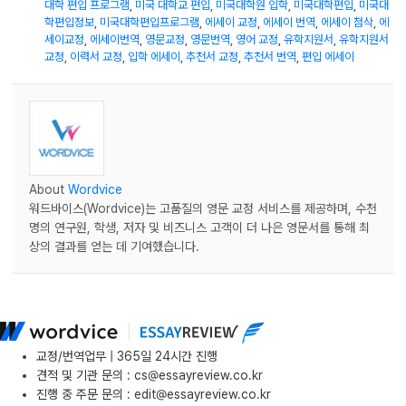
대학 편입 프로그램
,
미국 대학교 편입
,
미국대학원 입학
,
미국대학편입
,
미국대
학편입정보
,
미국대학편입프로그램
,
에세이 교정
,
에세이 번역
,
에세이 첨삭
,
에
세이교정
,
에세이번역
,
영문교정
,
영문번역
,
영어 교정
,
유학지원서
,
유학지원서
교정
,
이력서 교정
,
입학 에세이
,
추천서 교정
,
추천서 번역
,
편입 에세이
About
Wordvice
워드바이스(Wordvice)는 고품질의 영문 교정 서비스를 제공하며, 수천
명의 연구원, 학생, 저자 및 비즈니스 고객이 더 나은 영문서를 통해 최
상의 결과를 얻는 데 기여했습니다.
교정/번역업무 | 365일 24시간 진행
견적 및 기관 문의
:
cs@essayreview.co.kr
진행 중 주문 문의
:
edit@essayreview.co.kr