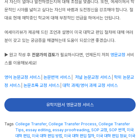
서 자신이 얼마나 발전하였는지에 대해 초점을 맞춥니다. 또한, 에세이에서 학
문적인 시야를 넓히고 싶다는 자신의 바램과 도전정신을 강조해야 합니다. 절
대로 현재 재학중인 학교에 대해 부정적인 언급을 하여서는 안됩니다.
에세이리뷰가 제공해 드린 조언과 설명이 미국 대학교 편입 절차에 대해 여러
분이 갖고 있는 궁금증을 해결하는데 도움이 되셨으면 좋겠습니다.
▶ 원고 작성 후
전문가의 검토
가 필요하시다면, 언제든지 저희
영문교정
서비
스를 이용해보세요!
영어 논문교정 서비스
│
논문번역 서비스
│
저널 논문교정 서비스
│
학위 논문교
정 서비스
│
논문초록 교정 서비스
│
대학 과제/영어 과제 교정 서비스
유학지원서 영문교정 서비스
Tags
College Transfer
,
College Transfer Process
,
College Transfer
Tips
,
essay editing
,
essay proofreading
,
SOP 교정
,
SOP 번역
,
미국
대학 편입
,
미국 대학 편입 방법
,
미국 대학 편입 절차
,
미국 대학 편입 정보
,
미국