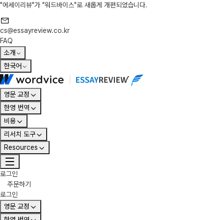
"에세이리뷰"가 "워드바이스"로 새롭게 개편되었습니다.
cs@essayreview.co.kr
FAQ
소개
한국어
영문 교정
한영 번역
비용
리서치 도구
Resources
로그인
주문하기
로그인
영문 교정
한영 번역