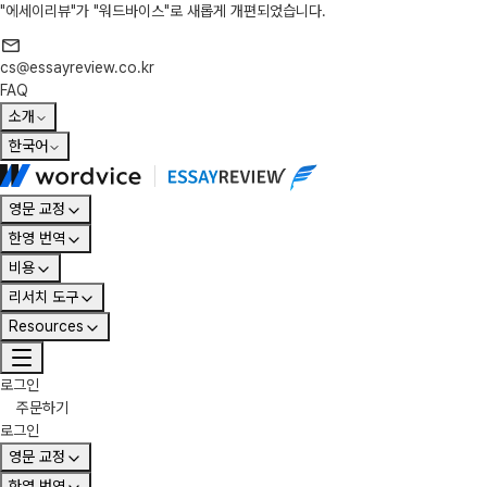
"에세이리뷰"가 "워드바이스"로 새롭게 개편되었습니다.
cs@essayreview.co.kr
FAQ
소개
한국어
영문 교정
한영 번역
비용
리서치 도구
Resources
로그인
주문하기
로그인
영문 교정
한영 번역