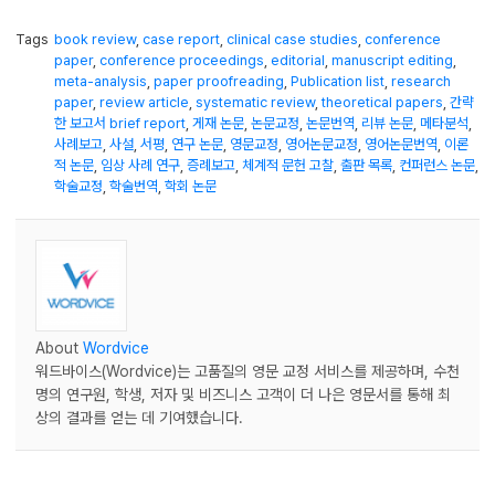
Tags
book review
,
case report
,
clinical case studies
,
conference
paper
,
conference proceedings
,
editorial
,
manuscript editing
,
meta-analysis
,
paper proofreading
,
Publication list
,
research
paper
,
review article
,
systematic review
,
theoretical papers
,
간략
한 보고서 brief report
,
게재 논문
,
논문교정
,
논문번역
,
리뷰 논문
,
메타분석
,
사례보고
,
사설
,
서평
,
연구 논문
,
영문교정
,
영어논문교정
,
영어논문번역
,
이론
적 논문
,
임상 사례 연구
,
증례보고
,
체계적 문헌 고찰
,
출판 목록
,
컨퍼런스 논문
,
학술교정
,
학술번역
,
학회 논문
About
Wordvice
워드바이스(Wordvice)는 고품질의 영문 교정 서비스를 제공하며, 수천
명의 연구원, 학생, 저자 및 비즈니스 고객이 더 나은 영문서를 통해 최
상의 결과를 얻는 데 기여했습니다.