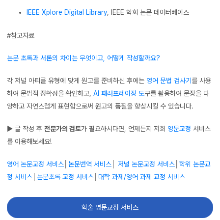
IEEE
Xplore
Digital Library
, IEEE 학회 논문 데이터베이스
#참고자료
논문 초록과 서론의 차이는 무엇이고, 어떻게 작성할까요?
각 저널 아티클 유형에 맞게 원고를 준비하신 후에는
영어 문법 검사기
를 사용
하여 문법적 정확성을 확인하고,
AI 패러프레이징 도
구를 활용하여 문장을 다
양하고 자연스럽게 표현함으로써 원고의 품질을 향상시킬 수 있습니다.
▶ 글 작성 후
전문가의 검토
가 필요하시다면, 언제든지 저희
영문교정
서비스
를 이용해보세요!
영어 논문교정 서비스
│
논문번역 서비스
│
저널 논문교정 서비스
│
학위 논문교
정 서비스
│
논문초록 교정 서비스
│
대학 과제/영어 과제 교정 서비스
학술 영문교정 서비스