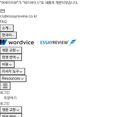
"에세이리뷰"가 "워드바이스"로 새롭게 개편되었습니다.
cs@essayreview.co.kr
FAQ
소개
한국어
영문 교정
한영 번역
비용
리서치 도구
Resources
로그인
주문하기
로그인
영문 교정
한영 번역