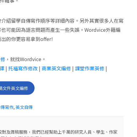
一件難事。
會介紹留學自傳寫作順序等詳細內容。另外其實很多人在寫
可能因為語言問題而產生一些失誤。Wordvice外籍編
你更容易拿到offer!
編修
，就找Wordvice。
譯
|
托福寫作修改
|
商業英文編修
|
課堂作業英修
|
請文件英文編修
自傳寫作
,
英文自傳
編修校對及潤稿服務，我們已經幫助上千萬的研究人員、學生、作家