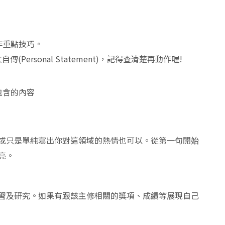
)寫作重點技巧。
ersonal Statement)，記得查清楚再動作喔!
該要包含的內容
或只是單純寫出你對這領域的熱情也可以。從第一句開始
亮。
習及研究。如果有跟該主修相關的獎項、成績等展現自己