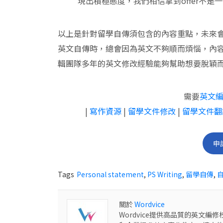
現出積極態度，我們相信拿到offer不是
以上是針對留學自傳須包含的內容重點，未來
英文自傳時，總會因為英文不夠順而煩惱，內容也
輯團隊多年的英文修改經驗能夠幫助想要脫穎而出的
需要
英文
|
寫作資源
|
留學文件修改
|
留學文件翻
申
Tags
Personal statement
,
PS Writing
,
留學自傳
,
關於
Wordvice
Wordvice提供高品質的英文